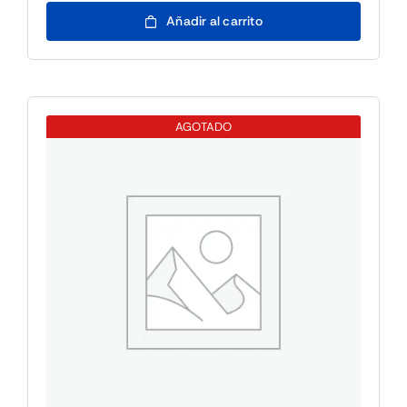
Fujitsu
Añadir al carrito
WINSVR
2025
ESS
10CORE
ROK
AGOTADO
cantidad