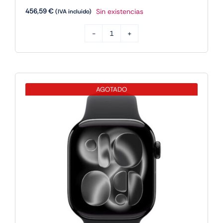
456,59
€
Sin existencias
(IVA incluido)
APPLE
WATCH
11
42
AGOTADO
JB
AL
BK
SB
ML
GPS
cantidad