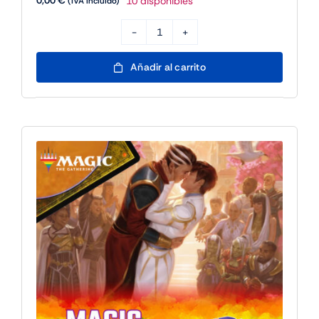
0,00
€
10 disponibles
(IVA incluido)
Partida
Multijugador
Añadir al carrito
Disney
Lorcana
-
25/7
17h
cantidad