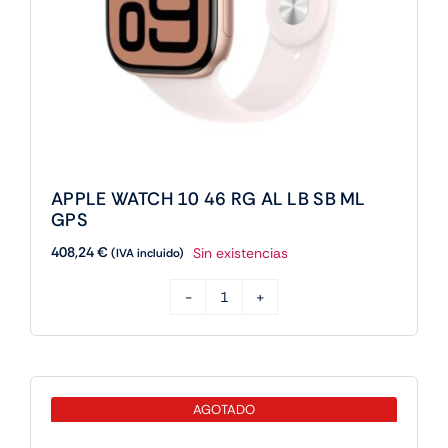
APPLE WATCH 10 46 RG AL LB SB ML
GPS
408,24
€
Sin existencias
(IVA incluido)
APPLE
WATCH
10
46
AGOTADO
RG
AL