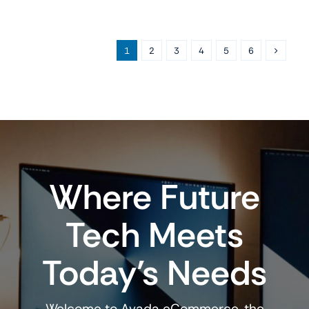
11
42
1
2
3
4
5
6
SG
AL
BK
SB
ML
CEL
cantidad
Where Future
Tech Meets
Today’s Needs
Welcome to Avada eCommerce, the