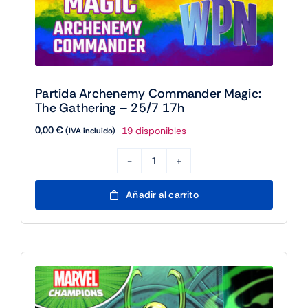
Partida Archenemy Commander Magic:
The Gathering – 25/7 17h
0,00
€
19 disponibles
(IVA incluido)
Partida
Archenemy
Añadir al carrito
Commander
Magic:
The
Gathering
-
25/7