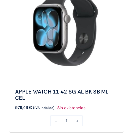
SB
SM
GPS
cantidad
APPLE WATCH 11 42 SG AL BK SB ML
CEL
579,46
€
Sin existencias
(IVA incluido)
APPLE
WATCH