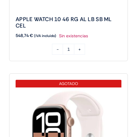
APPLE WATCH 10 46 RG AL LB SB ML
CEL
548,74
€
Sin existencias
(IVA incluido)
APPLE
WATCH
10
46
AGOTADO
RG
AL
LB
SB
ML
CEL
cantidad