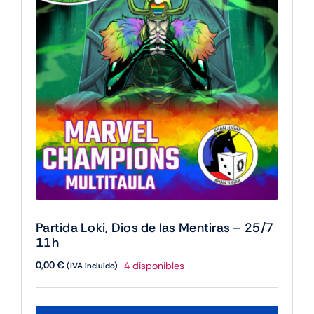
17h
cantidad
Partida Loki, Dios de las Mentiras – 25/7
11h
0,00
€
4 disponibles
(IVA incluido)
Este