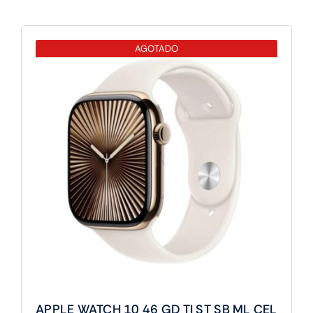
10
42
AGOTADO
SL
TI
SL
ML
CEL
cantidad
APPLE WATCH 10 46 GD TI ST SB ML CEL