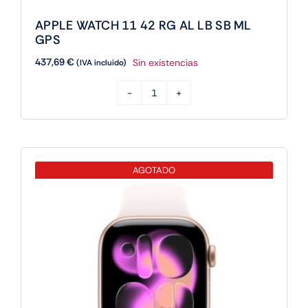
APPLE WATCH 11 42 RG AL LB SB ML
GPS
437,69
€
Sin existencias
(IVA incluido)
APPLE
WATCH
11
42
AGOTADO
RG
AL
LB
SB
ML
GPS
cantidad