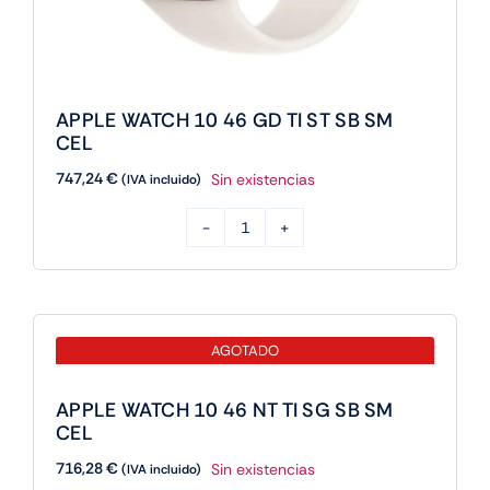
APPLE WATCH 10 46 GD TI ST SB SM
CEL
747,24
€
Sin existencias
(IVA incluido)
APPLE
WATCH
10
46
AGOTADO
GD
TI
APPLE WATCH 10 46 NT TI SG SB SM
ST
CEL
SB
716,28
€
Sin existencias
(IVA incluido)
SM