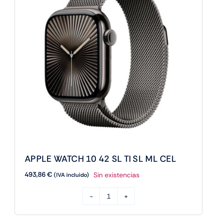
DN
SB
SM
GPS
cantidad
APPLE WATCH 10 42 SL TI SL ML CEL
493,86
€
Sin existencias
(IVA incluido)
APPLE
WATCH