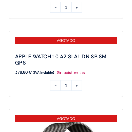
APPLE
WATCH
10
42
AGOTADO
NT
TI
APPLE WATCH 10 42 SI AL DN SB SM
SG
GPS
SB
378,80
€
Sin existencias
(IVA incluido)
ML
CEL
APPLE
cantidad
WATCH
10
42
AGOTADO
SI
AL