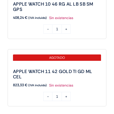
APPLE WATCH 10 46 RG AL LB SB SM
LB
GPS
SB
408,24
€
Sin existencias
(IVA incluido)
ML
GPS
APPLE
cantidad
WATCH
10
46
AGOTADO
RG
AL
APPLE WATCH 11 42 GOLD TI GD ML
LB
CEL
SB
823,33
€
Sin existencias
(IVA incluido)
SM
GPS
APPLE
cantidad
WATCH
11