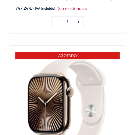
747,24
€
Sin existencias
(IVA incluido)
APPLE
WATCH
10
46
AGOTADO
GD
TI
ST
SB
ML
CEL
cantidad