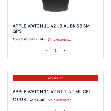
APPLE WATCH 11 42 JB AL BK SB SM
GPS
437,69
€
Sin existencias
(IVA incluido)
APPLE
WATCH
11
42
AGOTADO
JB
AL
APPLE WATCH 11 42 NT TI NT ML CEL
BK
823,33
€
Sin existencias
SB
(IVA incluido)
SM