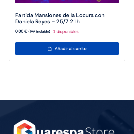
Partida Mansiones de la Locura con
Daniela Reyes – 25/7 21h
0,00
€
1 disponibles
(IVA incluido)
Partida
Añadir al carrito
Mansiones
de
la
Locura
con
Daniela
Reyes
-
25/7
21h
cantidad