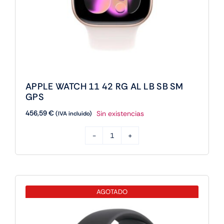
APPLE WATCH 11 42 RG AL LB SB SM
GPS
456,59
€
Sin existencias
(IVA incluido)
APPLE
WATCH
11
42
AGOTADO
RG
AL
LB