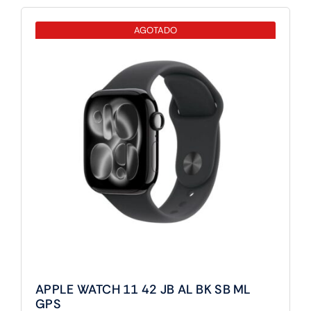
42
AGOTADO
GOLD
TI
GD
ML
CEL
cantidad
APPLE WATCH 11 42 JB AL BK SB ML
GPS