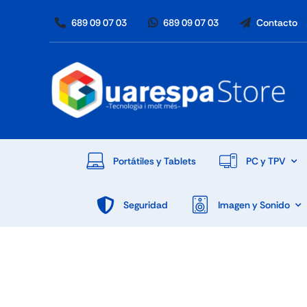
Skip
689 09 07 03
689 09 07 03
Contacto
to
content
Portátiles y Tablets
PC y TPV
Seguridad
Imagen y Sonido