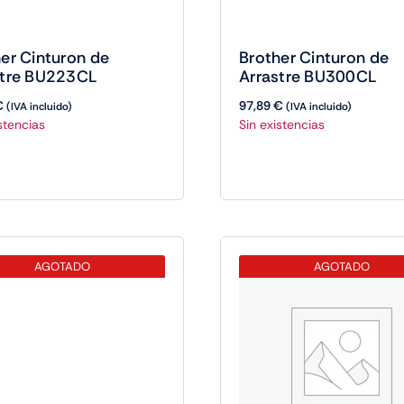
er Cinturon de
Brother Cinturon de
stre BU223CL
Arrastre BU300CL
€
97,89
€
(IVA incluido)
(IVA incluido)
stencias
Sin existencias
AGOTADO
AGOTADO