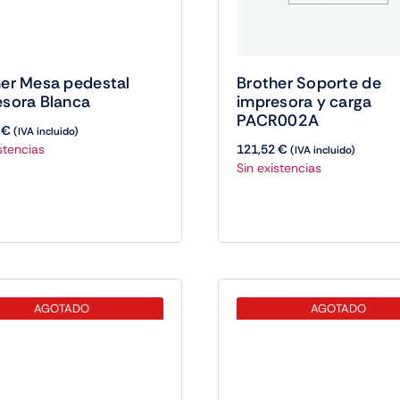
her Mesa pedestal
Brother Soporte de
esora Blanca
impresora y carga
PACR002A
4
€
(IVA incluido)
stencias
121,52
€
(IVA incluido)
Sin existencias
AGOTADO
AGOTADO