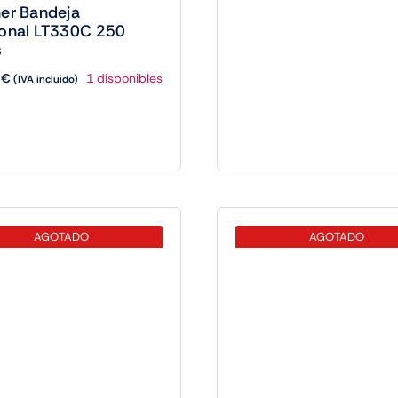
er Bandeja
ional LT330C 250
s
8
€
1 disponibles
(IVA incluido)
AGOTADO
AGOTADO