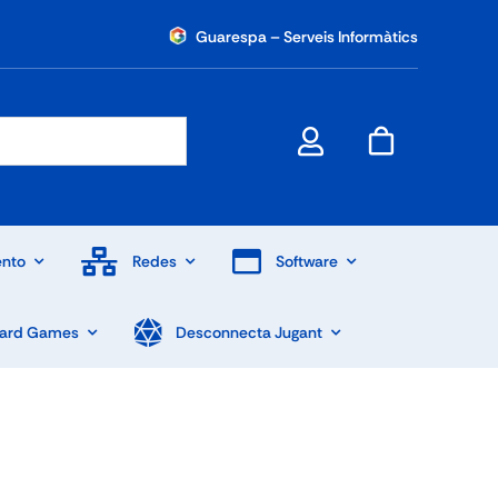
Guarespa – Serveis Informàtics
nto
Redes
Software
Card Games
Desconnecta Jugant