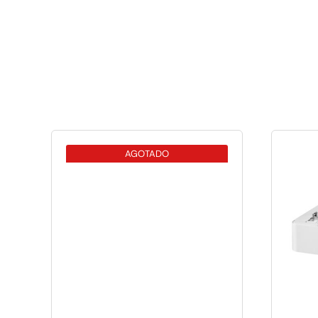
AGOTADO
Brother Adaptador de
coche de 12V
(encendedor)
26,46
€
(IVA incluido)
Sin existencias