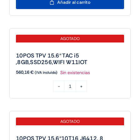
Añadir al carrito
15.6"
Intel
i5
8GB/SSD256/WIFI
AGOTADO
cantidad
10POS TPV 15.6″ TAC i5
,8GB,SSD256,WIFI W11IOT
560,16
€
Sin existencias
(IVA incluido)
10POS
TPV
15.6"
TAC
AGOTADO
i5
,8GB,SSD256,WIFI
10POS TPV 15.6″10T16 J6412, 8