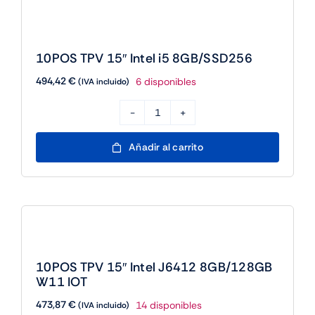
8GB/256GB/W11IOT
cantidad
10POS TPV 15″ Intel i5 8GB/SSD256
494,42
€
6 disponibles
(IVA incluido)
10POS
TPV
Añadir al carrito
15"
Intel
i5
8GB/SSD256
cantidad
10POS TPV 15″ Intel J6412 8GB/128GB
W11 IOT
473,87
€
14 disponibles
(IVA incluido)