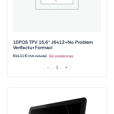
10POS TPV 15,6″ J6412+No Problem
Verifactu+Formaci
614,11
€
Sin existencias
(IVA incluido)
10POS
TPV
15,6"
J6412+No
Problem
Verifactu+Formaci
cantidad