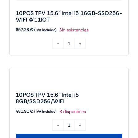
10POS TPV 15.6″ Intel i5 16GB-SSD256-
WIFI W11IOT
657,28
€
Sin existencias
(IVA incluido)
10POS
TPV
15.6"
Intel
i5
16GB-
10POS TPV 15.6″ Intel i5
SSD256-
8GB/SSD256/WIFI
WIFI
481,91
€
8 disponibles
(IVA incluido)
W11IOT
cantidad
10POS
TPV