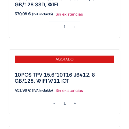
W11IOT
GB/128 SSD, WIFI
cantidad
370,08
€
Sin existencias
(IVA incluido)
10POS
TPV
15.6"10T16
J6412,
AGOTADO
8
GB/128
10POS TPV 15.6″10T16 J6412, 8
SSD,
GB/128, WIFI W11 IOT
WIFI
451,98
€
Sin existencias
(IVA incluido)
cantidad
10POS
TPV
15.6"10T16