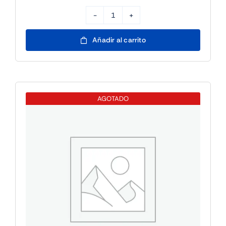
10POS
TPV
Añadir al carrito
15"
Intel
J6412
8GB/128GB
AGOTADO
W11
IOT
cantidad