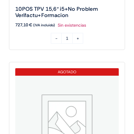
10POS TPV 15,6″ i5+No Problem
Verifactu+Formacion
727,10
€
Sin existencias
(IVA incluido)
10POS
TPV
15,6"
i5+No
AGOTADO
Problem
Verifactu+Formacion
cantidad