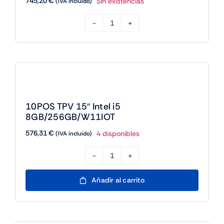
745,20
€
Sin existencias
(IVA incluido)
10POS
TPV
15"
i5+No
Problem
Verifactu+Formacion
10POS TPV 15″ Intel i5
cantidad
8GB/256GB/W11IOT
576,31
€
4 disponibles
(IVA incluido)
10POS
TPV
Añadir al carrito
15"
Intel
i5