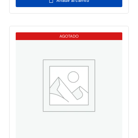
Añadir al carrito
15.6"
8GB/256
SSD/HDMI/WIFI/WIN11
Iot
AGOTADO
cantidad