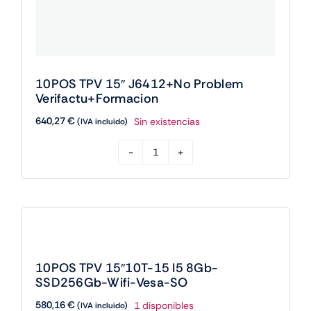
10POS TPV 15″ J6412+No Problem
Verifactu+Formacion
640,27
€
Sin existencias
(IVA incluido)
10POS
TPV
15"
J6412+No
Problem
Verifactu+Formacion
10POS TPV 15″10T-15 I5 8Gb-
cantidad
SSD256Gb-Wifi-Vesa-SO
580,16
€
1 disponibles
(IVA incluido)