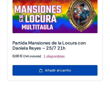
de
producto
Partida Mansiones de la Locura con
Daniela Reyes – 25/7 21h
0,00
€
1 disponibles
(IVA incluido)
Partida
Añadir al carrito
Mansiones
de
la
Locura
con
Daniela