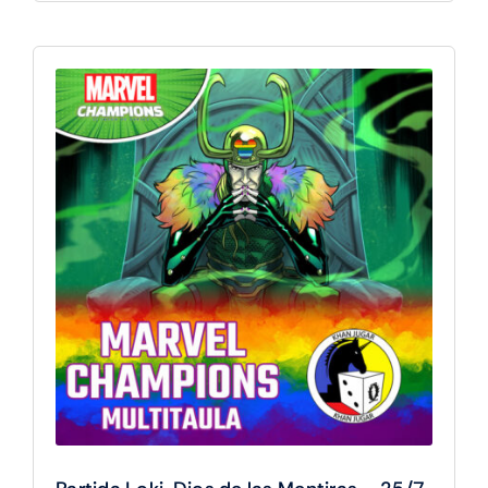
Magic:
The
Gathering
-
25/7
17h
cantidad