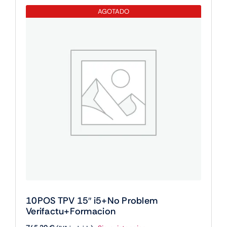
J6412,
AGOTADO
8
GB/128,
WIFI
W11
IOT
cantidad
10POS TPV 15″ i5+No Problem
Verifactu+Formacion