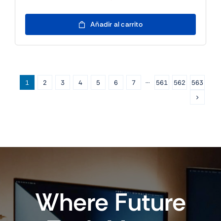
10POS
Añadir al carrito
TPV
15"10T-
15
I5
8Gb-
1
2
3
4
5
6
7
···
561
562
563
SSD256Gb-
Wifi-
Vesa-
SO
cantidad
Where Future