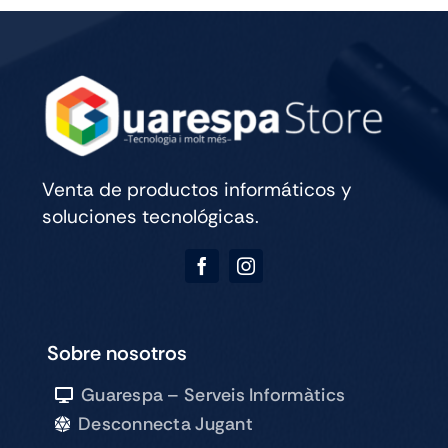
Reyes
-
25/7
21h
cantidad
Venta de productos informáticos y
soluciones tecnológicas.
Sobre nosotros
Guarespa – Serveis Informàtics
Desconnecta Jugant