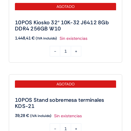
AGOTADO
10POS Kiosko 32″ 10K-32 J6412 8Gb
DDR4 256GB W10
1.448,41
€
Sin existencias
(IVA incluido)
10POS
Kiosko
32"
10K-
AGOTADO
32
J6412
10POS Stand sobremesa terminales
8Gb
KDS-21
DDR4
39,28
€
Sin existencias
(IVA incluido)
256GB
W10