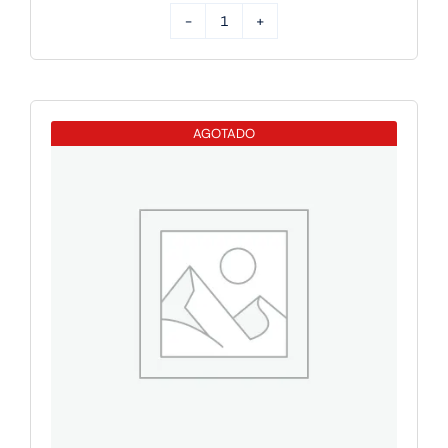
Apple
IPAD
PRO
M5
AGOTADO
13
WIFI
256GB
SILVER
cantidad