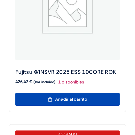
Fujitsu WINSVR 2025 ESS 10CORE ROK
426,42
€
1 disponibles
(IVA incluido)
Fujitsu
Añadir al carrito
WINSVR
2025
ESS
10CORE
ROK
AGOTADO