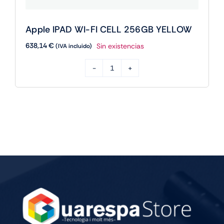
Apple IPAD WI-FI CELL 256GB YELLOW
638,14
€
Sin existencias
(IVA incluido)
Apple
IPAD
WI-
FI
CELL
256GB
YELLOW
cantidad