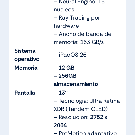
– Neural Engine: 16
nucleos
– Ray Tracing por
hardware
– Ancho de banda de
memoria: 153 GB/s
Sistema
– iPadOS 26
operativo
Memoria
– 12 GB
– 256GB
almacenamiento
Pantalla
– 13″
– Tecnologia: Ultra Retina
XDR (Tandem OLED)
– Resolucion:
2752 x
2064
– ProMotion adaptativo