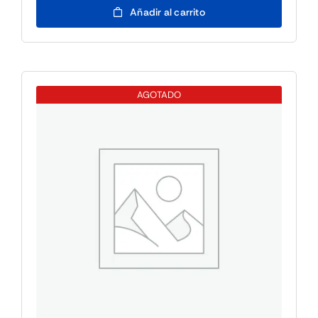
Añadir al carrito
WINSVR
2025
ESS
10CORE
ROK
AGOTADO
cantidad