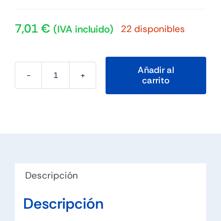
7,01
€
22 disponibles
(IVA incluido)
Añadir al
carrito
Ewent
EW1266
soporte
portatil
viaje
aluminio
hasta
Descripción
cantidad
Descripción