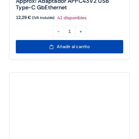
Approx! Adaptador APPC43V2 USB
1Puerto
Type-C GbEthernet
USB
12,29
€
41 disponibles
(IVA incluido)
3.0
cantidad
Approx!
Adaptador
Añadir al carrito
APPC43V2
USB
Type-
C
GbEthernet
cantidad