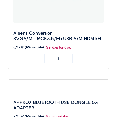
Aisens Conversor
SVGA/M+JACK3.5/M+USB A/M HDMI/H
8,97
€
Sin existencias
(IVA incluido)
Aisens
Conversor
SVGA/M+JACK3.5/M+USB
A/M
HDMI/H
cantidad
APPROX BLUETOOTH USB DONGLE 5.4
ADAPTER
7,25
€
9 disponibles
(IVA incluido)