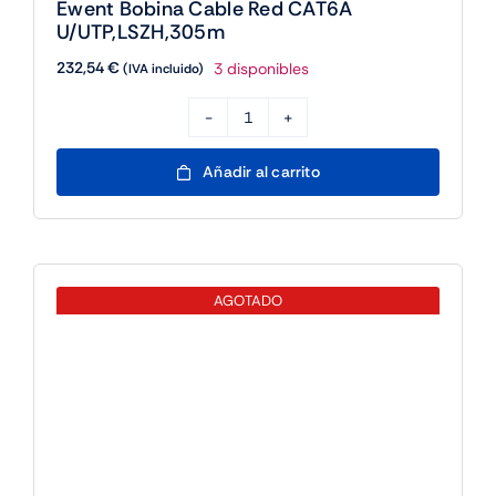
Ewent Bobina Cable Red CAT6A
U/UTP,LSZH,305m
232,54
€
3 disponibles
(IVA incluido)
Ewent
Bobina
Añadir al carrito
Cable
Red
CAT6A
U/UTP,LSZH,305m
AGOTADO
cantidad