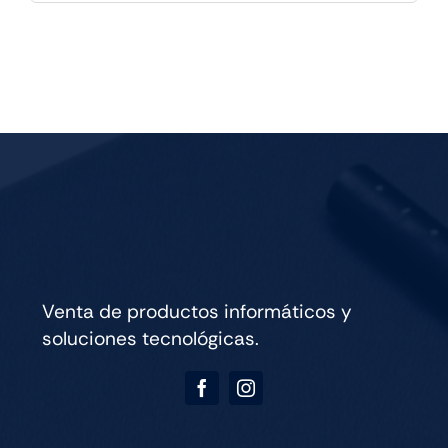
la
Locura
con
Daniela
Reyes
-
25/7
21h
cantidad
Venta de productos informáticos y
soluciones tecnológicas.