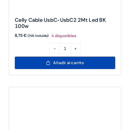
Celly Cable UsbC-UsbC2 2Mt Led BK
100w
8,75
€
4 disponibles
(IVA incluido)
Celly
Cable
Añadir al carrito
UsbC-
UsbC2
2Mt
Led
BK
100w
cantidad