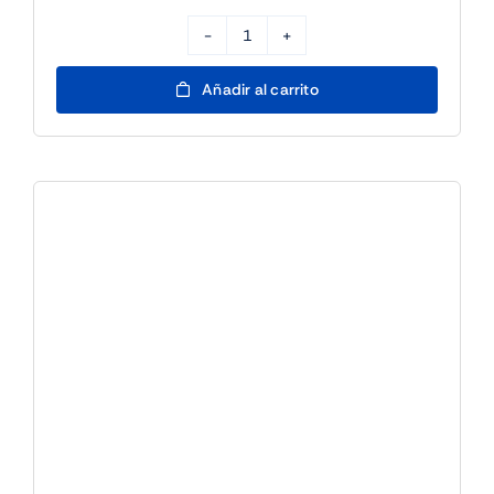
Partida
Archenemy
Añadir al carrito
Commander
Magic:
The
Gathering
-
25/7
17h
cantidad