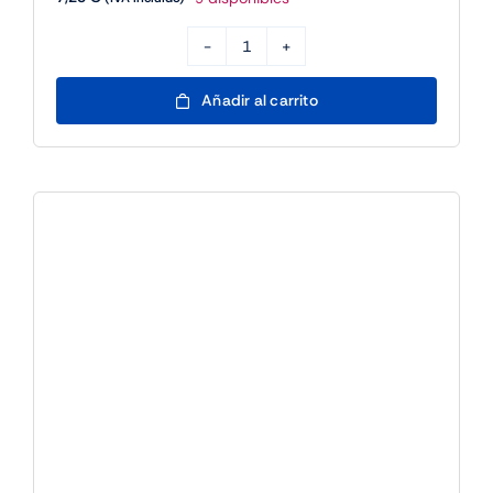
APPROX
BLUETOOTH
Añadir al carrito
USB
DONGLE
5.4
ADAPTER
cantidad