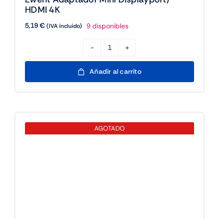
HDMI 4K
5,19
€
9 disponibles
(IVA incluido)
Ewent
Adaptador
Añadir al carrito
Mini
Displayport/
HDMI
4K
AGOTADO
cantidad