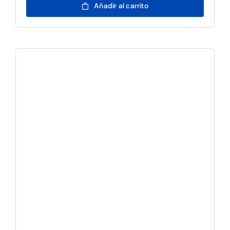
Cable
Añadir al carrito
Seguridad
con
combinacion
cantidad