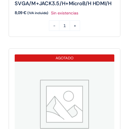
SVGA/M+JACK3.5/H+MicroB/H HDMI/H
8,09
€
Sin existencias
(IVA incluido)
Aisens
Conversor
SVGA/M+JACK3.5/H+MicroB/H
HDMI/H
AGOTADO
cantidad