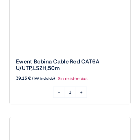
Ewent Bobina Cable Red CAT6A
U/UTP,LSZH,50m
39,13
€
Sin existencias
(IVA incluido)
Ewent
Bobina
Cable
Red
CAT6A
U/UTP,LSZH,50m