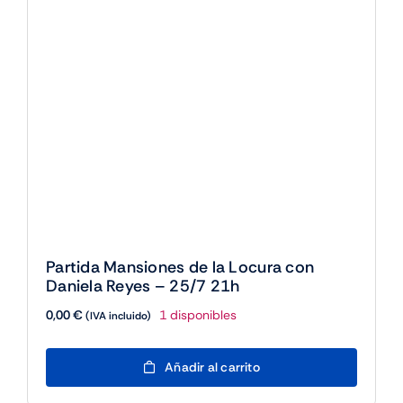
pueden
elegir
en
la
página
de
producto
Partida Mansiones de la Locura con
Daniela Reyes – 25/7 21h
0,00
€
1 disponibles
(IVA incluido)
Partida
Añadir al carrito
Mansiones
de