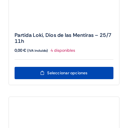
Partida Loki, Dios de las Mentiras – 25/7
11h
0,00
€
4 disponibles
(IVA incluido)
Este
Seleccionar opciones
producto
tiene
múltiples
variantes.
Las
opciones
se