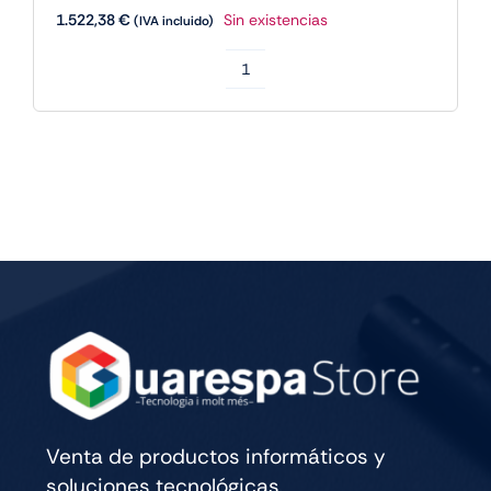
1.522,38
€
Sin existencias
(IVA incluido)
Apple
IPAD
PRO
M5
13
WIFI
CELL
256GB
SILVER
cantidad
Venta de productos informáticos y
soluciones tecnológicas.