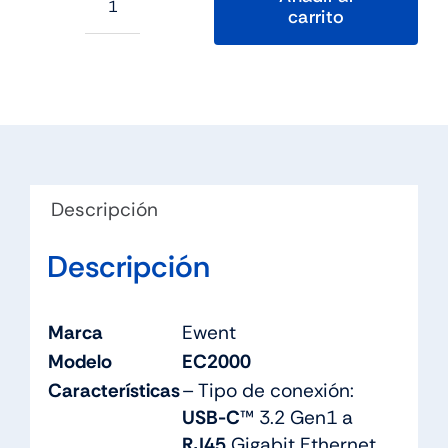
carrito
Ewent
Cable
USB-
C
3.1
A
RJ45
Descripción
CAT6
FTP,
Descripción
1Gbps,
1m
cantidad
Marca
Ewent
Modelo
EC2000
Características
– Tipo de conexión:
USB-C
™ 3.2 Gen1 a
RJ45
Gigabit Ethernet