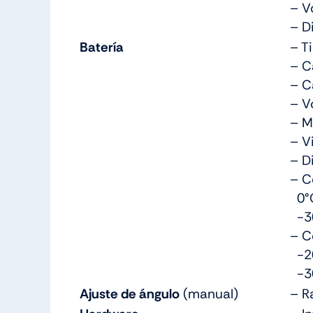
– V
– D
Batería
– Ti
– Ca
– C
– V
– M
– V
– D
– C
0°
-30
– C
-2
-30
Ajuste de ángulo
(manual)
– R