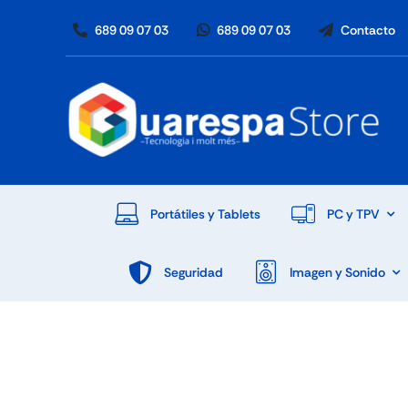
Skip
689 09 07 03
689 09 07 03
Contacto
to
content
Portátiles y Tablets
PC y TPV
Seguridad
Imagen y Sonido