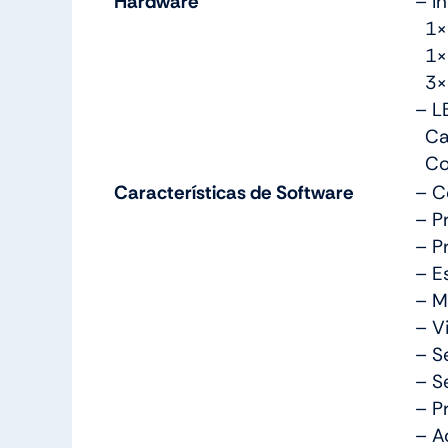
Hardware
– I
1× 
1× 
3× 
– L
Can
Col
Características de Software
– C
– P
– P
– E
– M
– V
– S
– S
– P
– A