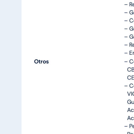
– R
– G
– C
– G
– G
– R
– E
Otros
– C
CB,
CE,
– C
VIG
Guí
Acc
Acc
– P