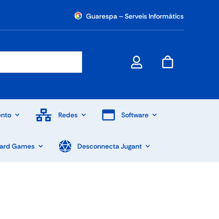
Guarespa – Serveis Informàtics
nto
Redes
Software
Card Games
Desconnecta Jugant