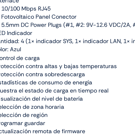
nterface
10/100 Mbps RJ45
Fotovoltaico Panel Conector
5.5mm DC Power Plugs (#1, #2: 9V-12.6 VDC/2A, 
ED Indicador
tidad: 4 (1× indicador SYS, 1× indicador LAN, 1× i
or: Azul
ontrol de carga
rotección contra altas y bajas temperaturas
rotección contra sobredescarga
stadísticas de consumo de energía
uestra el estado de carga en tiempo real
isualización del nivel de batería
elección de zona horaria
elección de región
rogramar guardar
ctualización remota de firmware