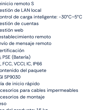
einicio remoto S
estión de LAN local
ontrol de carga inteligente: -30°C~5°C
estión de cuentas
estión web
establecimiento remoto
nvío de mensaje remoto
ertificación
 PSE (Batería)
 FCC, VCCI, IC, IP66
ontenido del paquete
I SP9030
a de inicio rápido
esorios para cables impermeables
esorios de montaje
eso