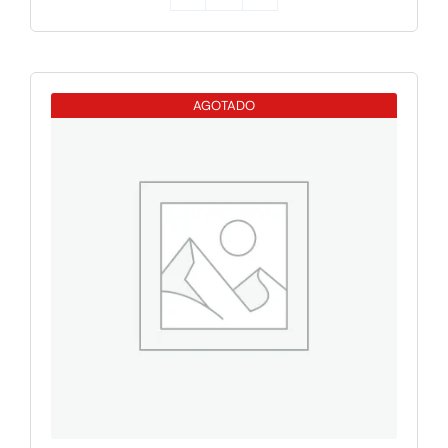
Apple
IPAD
PRO
M5
AGOTADO
13
WIFI
256GB
SILVER
cantidad