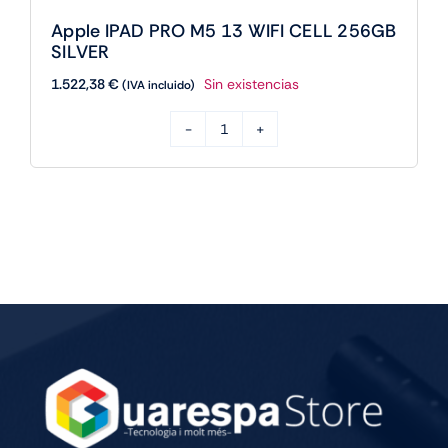
Apple IPAD PRO M5 13 WIFI CELL 256GB
SILVER
1.522,38
€
Sin existencias
(IVA incluido)
Apple
IPAD
PRO
M5
13
WIFI
CELL
256GB
SILVER
cantidad