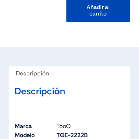
Añadir al
carrito
Tooq
Caja
Externa
SSD
M.2
NGFF/NVMe
USB-
Descripción
C
Negro
Descripción
cantidad
Marca
TooQ
Modelo
TQE-2222B