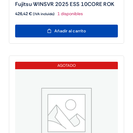
Fujitsu WINSVR 2025 ESS 10CORE ROK
426,42
€
1 disponibles
(IVA incluido)
Fujitsu
Añadir al carrito
WINSVR
2025
ESS
10CORE
ROK
AGOTADO
cantidad