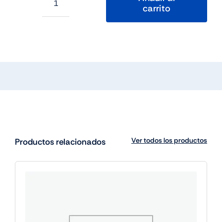
carrito
SAFE
by
PanzerGlass
Screen
Protec.
iPhone
16ProMax
cantidad
Ver todos los productos
Productos relacionados