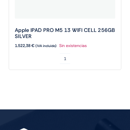
Apple IPAD PRO M5 13 WIFI CELL 256GB
SILVER
1.522,38
€
Sin existencias
(IVA incluido)
Apple
IPAD
PRO
M5
13
WIFI
CELL
256GB
SILVER