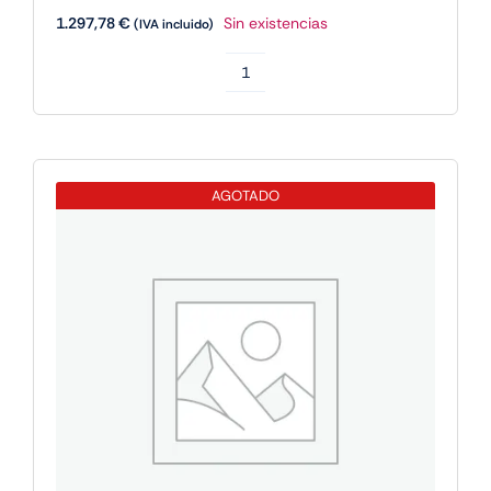
1.297,78
€
Sin existencias
(IVA incluido)
Apple
IPAD
PRO
M5
AGOTADO
13
WIFI
256GB
SILVER
cantidad