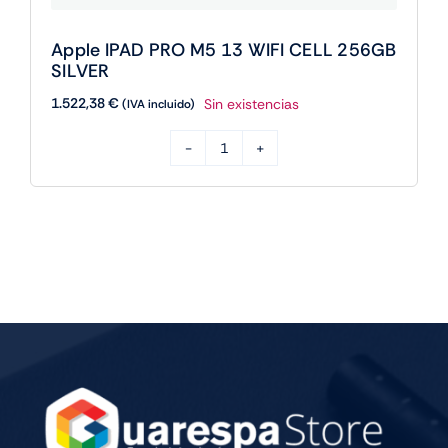
Apple IPAD PRO M5 13 WIFI CELL 256GB
SILVER
1.522,38
€
Sin existencias
(IVA incluido)
Apple
IPAD
PRO
M5
13
WIFI
CELL
256GB
SILVER
cantidad