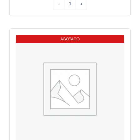
Apple
IPAD
PRO
M5
AGOTADO
13
WIFI
256GB
SILVER
cantidad