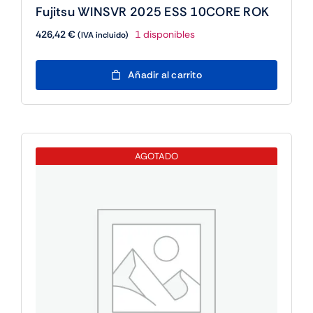
Fujitsu WINSVR 2025 ESS 10CORE ROK
426,42
€
1 disponibles
(IVA incluido)
Fujitsu
Añadir al carrito
WINSVR
2025
ESS
10CORE
ROK
AGOTADO
cantidad