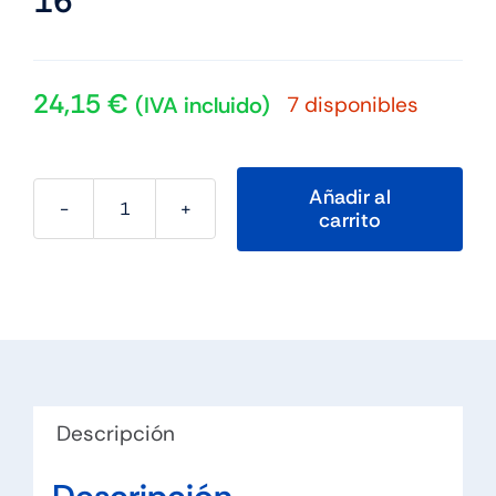
16″
24,15
€
7 disponibles
(IVA incluido)
Añadir al
carrito
RIVACASE
Maletin
Port.
7531
Alpendorf
ECO
gris
Descripción
16"
cantidad