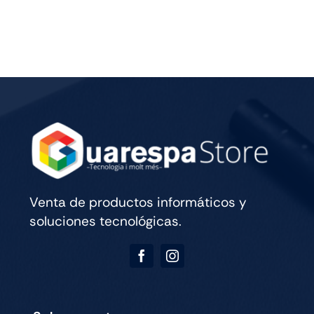
PRO
M5
13
WIFI
CELL
256GB
SILVER
cantidad
Venta de productos informáticos y
soluciones tecnológicas.