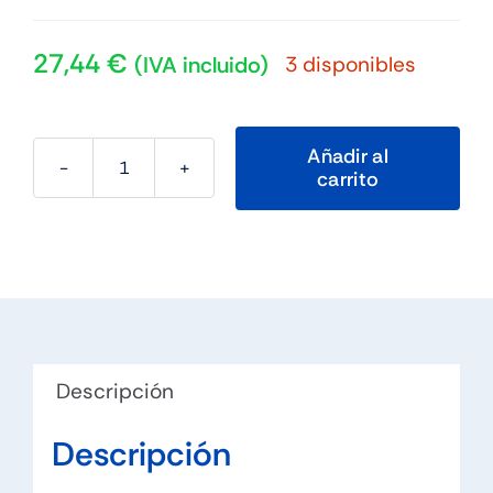
27,44
€
3 disponibles
(IVA incluido)
Añadir al
carrito
RIVACASE
7760
Grey
Suzuka
Mochila
15,6"
gris
Descripción
cantidad
Descripción