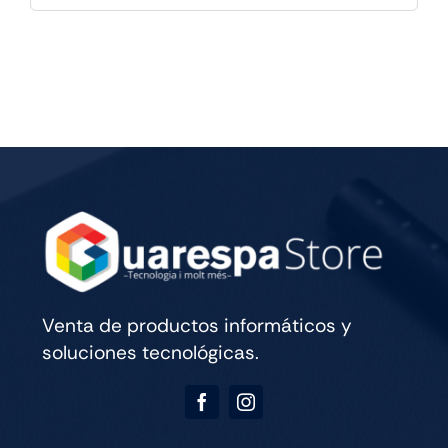
IPAD
PRO
M5
13
WIFI
CELL
256GB
SILVER
cantidad
Venta de productos informáticos y
soluciones tecnológicas.