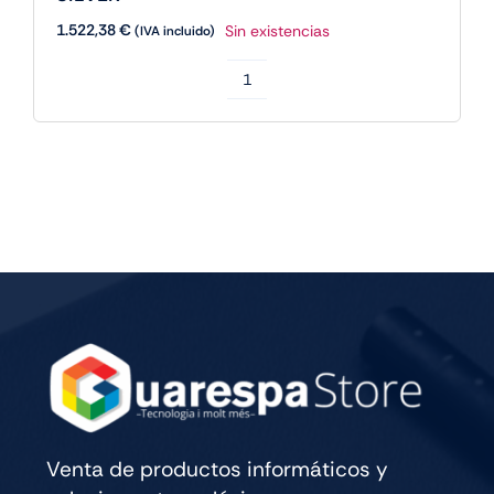
1.522,38
€
Sin existencias
(IVA incluido)
Apple
IPAD
PRO
M5
13
WIFI
CELL
256GB
SILVER
cantidad
Venta de productos informáticos y