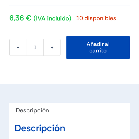
6,36
€
10 disponibles
(IVA incluido)
Añadir al
carrito
NGS
Hub
4
PUERTOS
USB
3.0
USB
Descripción
2.0
USB
Descripción
1.1
cantidad