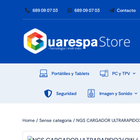
Skip
689 09 07 03
689 09 07 03
Contacto
to
content
Portátiles y Tablets
PC y TPV
Seguridad
Imagen y Sonido
Home
Sense categoria
NGS CARGADOR ULTRARAPIDO2