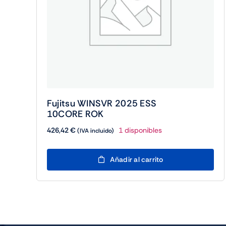
Fujitsu WINSVR 2025 ESS
10CORE ROK
426,42
€
1 disponibles
(IVA incluido)
Fujitsu
Añadir al carrito
WINSVR
2025
ESS
10CORE
ROK