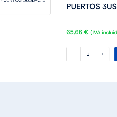
PUERTOS 3US
65,66
€
(IVA inclui
NGS
CARGADOR
ULTRARAPIDO
4
PUERTOS
3USB-
C
1
US