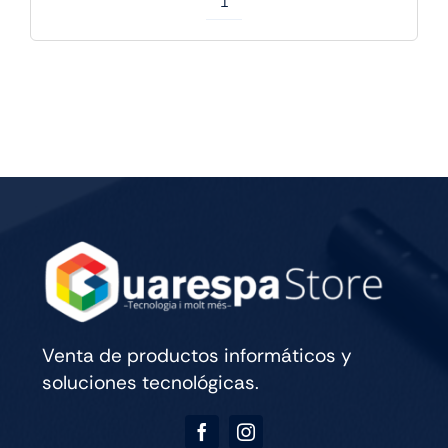
Apple
IPAD
PRO
M5
13
WIFI
CELL
256GB
SILVER
cantidad
Venta de productos informáticos y
soluciones tecnológicas.