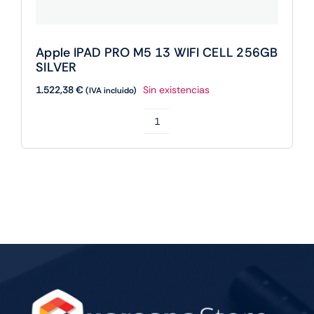
Apple IPAD PRO M5 13 WIFI CELL 256GB
SILVER
1.522,38
€
Sin existencias
(IVA incluido)
Apple
IPAD
PRO
M5
13
WIFI
CELL
256GB
SILVER
cantidad