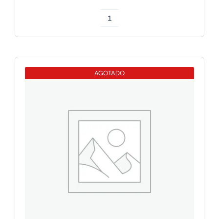
Apple
IPAD
PRO
M5
AGOTADO
13
WIFI
256GB
SILVER
cantidad