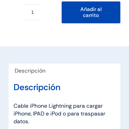
Añadir al
carrito
Nanocable
Cable
de
datos/carga
LIGHTNING/USB
2
M
Descripción
cantidad
Descripción
Cable iPhone Lightning para cargar
iPhone, IPAD e iPod o para traspasar
datos.