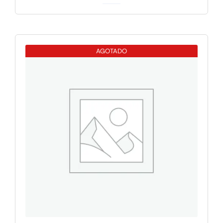
Apple
IPAD
PRO
M5
AGOTADO
13
WIFI
256GB
SILVER
cantidad