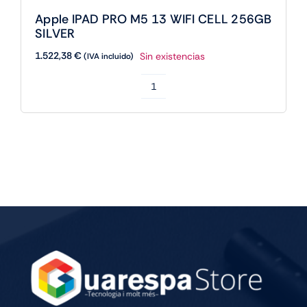
Apple IPAD PRO M5 13 WIFI CELL 256GB
SILVER
1.522,38
€
Sin existencias
(IVA incluido)
Apple
IPAD
PRO
M5
13
WIFI
CELL
256GB
SILVER
cantidad