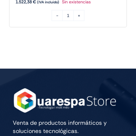
1.522,38
€
Sin existencias
(IVA incluido)
Apple
IPAD
PRO
M5
13
WIFI
CELL
256GB
SILVER
cantidad
Venta de productos informáticos y
soluciones tecnológicas.