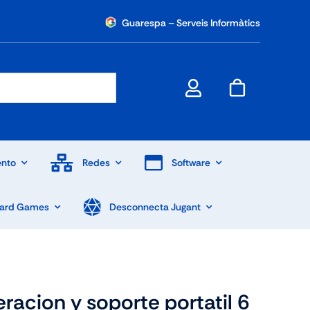
Guarespa – Serveis Informàtics
nto
Redes
Software
Card Games
Desconnecta Jugant
racion y soporte portatil 6