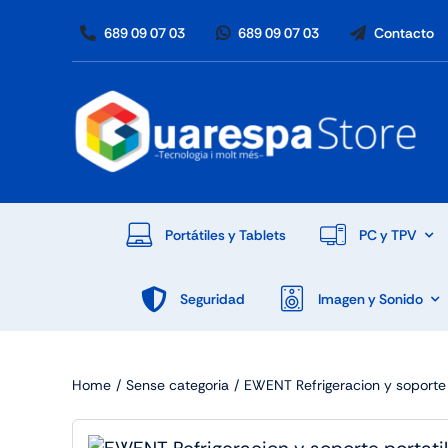
Skip
689 09 07 03
689 09 07 03
Contacto
to
content
Portátiles y Tablets
PC y TPV
Seguridad
Imagen y Sonido
Home
Sense categoria
EWENT Refrigeracion y soporte p