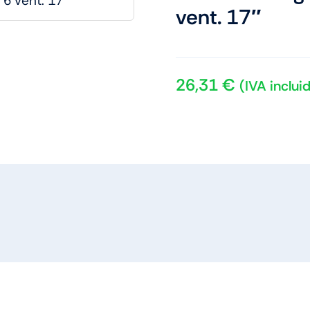
vent. 17″
26,31
€
(IVA inclui