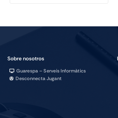
IPAD
PRO
M5
13
WIFI
256GB
SILVER
cantidad
Sobre nosotros
Guarespa – Serveis Informàtics
Desconnecta Jugant