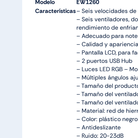
Modelo
EW1260
Características
– Seis velocidades de 
– Seis ventiladores, d
rendimiento de enfria
– Adecuado para note
– Calidad y aparienci
– Pantalla LCD, para fa
– 2 puertos USB Hub
– Luces LED RGB – Mod
– Múltiples ángulos aj
– Tamaño del producto
– Tamaño del ventilad
– Tamaño del ventilad
– Material: red de hier
– Color: plástico negro
– Antideslizante
– Ruido: 20-23dB