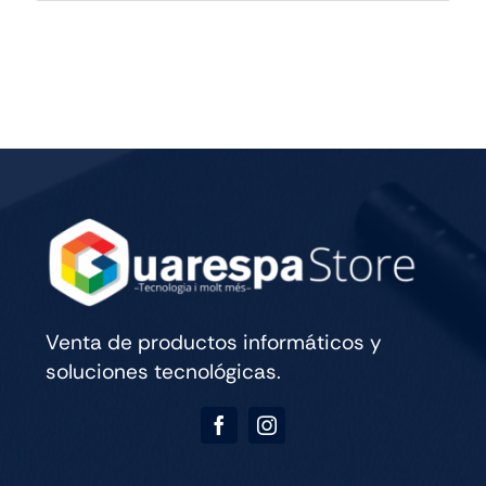
IPAD
PRO
M5
13
WIFI
CELL
256GB
SILVER
cantidad
Venta de productos informáticos y
soluciones tecnológicas.