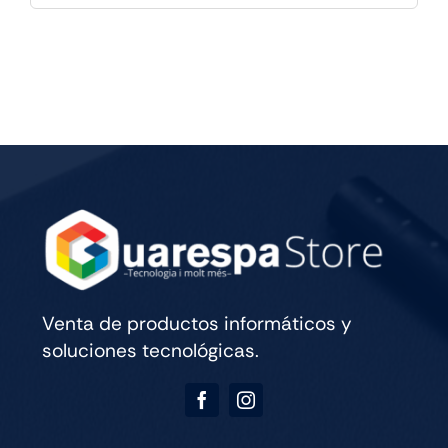
IPAD
PRO
M5
13
WIFI
CELL
256GB
SILVER
cantidad
Venta de productos informáticos y
soluciones tecnológicas.