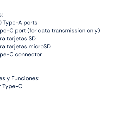
s:
0 Type-A ports
pe-C port (for data transmission only)
a tarjetas SD
a tarjetas microSD
ype-C connector
d
es y Funciones:
r Type-C