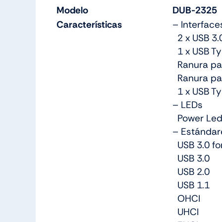
Modelo
DUB-2325
Características
– Interface
2 x USB 3.
1 x USB Ty
Ranura par
Ranura par
1 x USB T
– LEDs
Power Le
– Estándar
USB 3.0 fo
USB 3.0
USB 2.0
USB 1.1
OHCI
UHCI