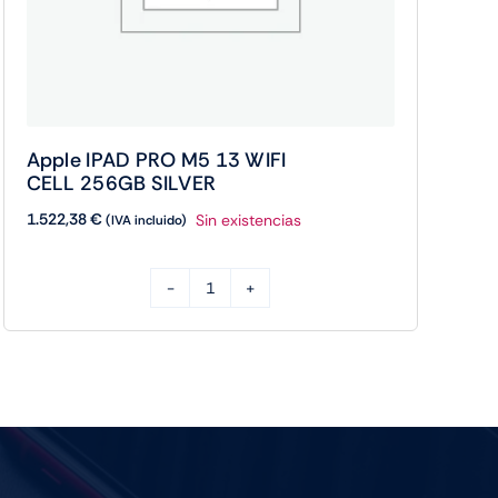
Apple IPAD PRO M5 13 WIFI
CELL 256GB SILVER
1.522,38
€
Sin existencias
(IVA incluido)
Apple
IPAD
PRO
M5
13
WIFI
CELL