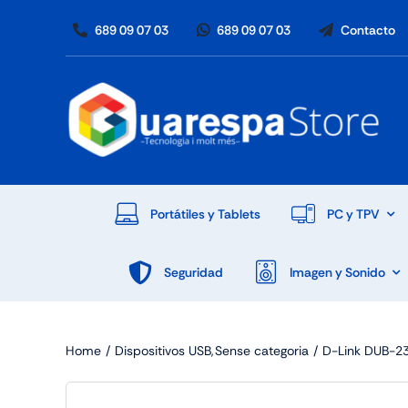
Skip
689 09 07 03
689 09 07 03
Contacto
to
content
Portátiles y Tablets
PC y TPV
Seguridad
Imagen y Sonido
Home
Dispositivos USB
Sense categoria
D-Link DUB-2