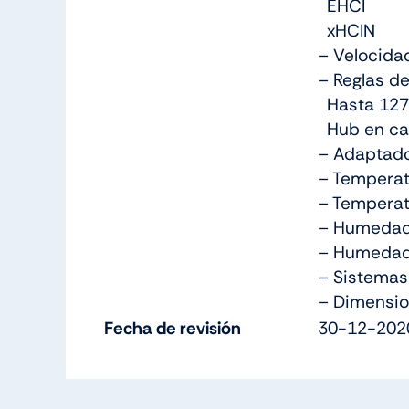
EHCI
xHCIN
– Velocida
– Reglas de
Hasta 127 
Hub en ca
– Adaptado
– Temperat
– Temperat
– Humedad 
– Humedad
– Sistemas
– Dimensio
Fecha de revisión
30-12-202