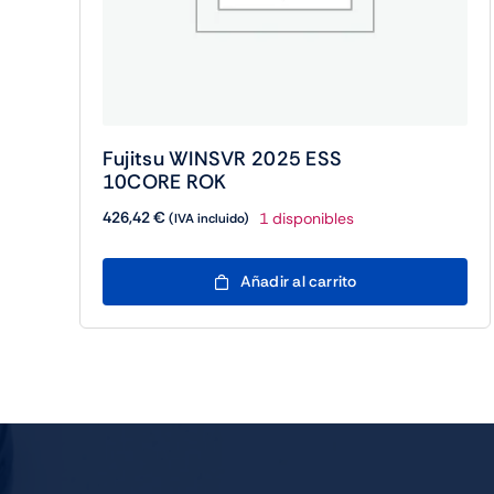
Fujitsu WINSVR 2025 ESS
10CORE ROK
426,42
€
1 disponibles
(IVA incluido)
Fujitsu
Añadir al carrito
WINSVR
2025
ESS
10CORE
ROK
cantidad