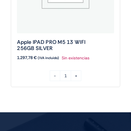
Apple IPAD PRO M5 13 WIFI
256GB SILVER
1.297,78
€
Sin existencias
(IVA incluido)
Apple
IPAD
PRO
M5
13
WIFI
256GB