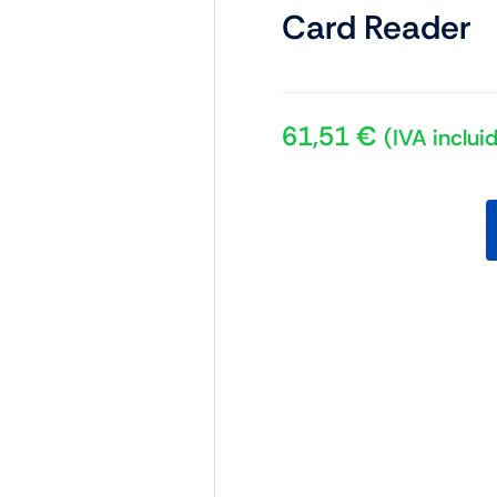
Card Reader
61,51
€
(IVA inclui
D-
Link
DUB-
2325
5-
in-
1
USB-
C