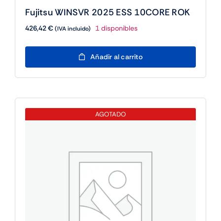
Fujitsu WINSVR 2025 ESS 10CORE ROK
426,42
€
1 disponibles
(IVA incluido)
Fujitsu
Añadir al carrito
WINSVR
2025
ESS
10CORE
ROK
AGOTADO
cantidad