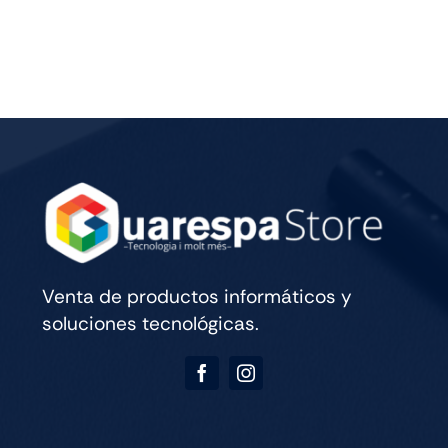
PRO
M5
13
WIFI
CELL
256GB
SILVER
cantidad
Venta de productos informáticos y
soluciones tecnológicas.