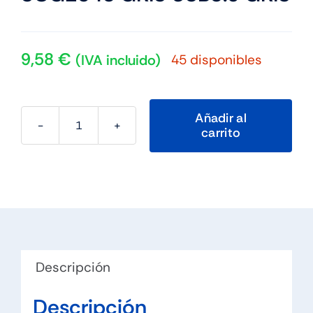
9,58
€
45 disponibles
(IVA incluido)
Añadir al
carrito
CoolBox
Caja
HDD
2.5"
SCG2543
GRIS
USB3.0
Descripción
GRIS
cantidad
Descripción