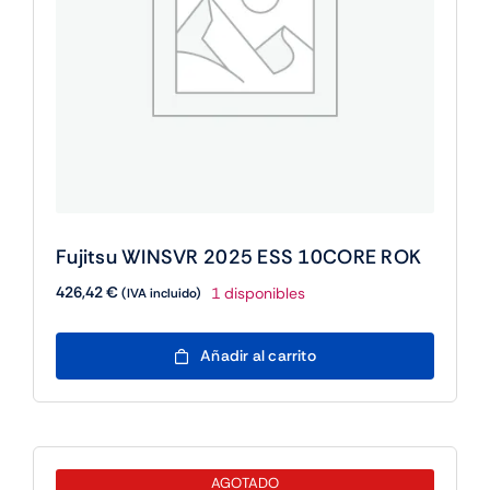
Fujitsu WINSVR 2025 ESS 10CORE ROK
426,42
€
1 disponibles
(IVA incluido)
Fujitsu
Añadir al carrito
WINSVR
2025
ESS
10CORE
ROK
AGOTADO