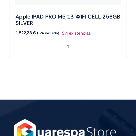
Apple IPAD PRO M5 13 WIFI CELL 256GB
SILVER
1.522,38
€
Sin existencias
(IVA incluido)
Apple
IPAD
PRO
M5
13
WIFI
CELL
256GB
SILVER
cantidad