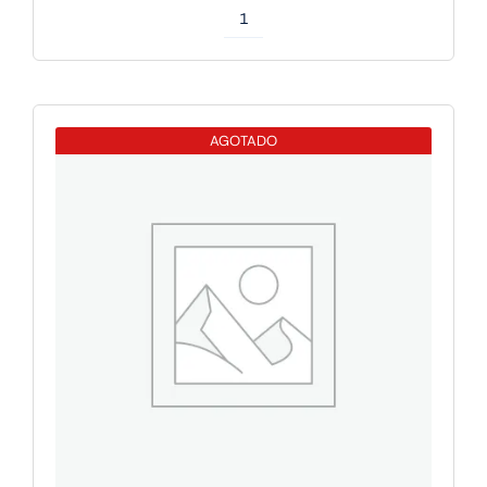
Apple
IPAD
PRO
M5
AGOTADO
13
WIFI
256GB
SILVER
cantidad