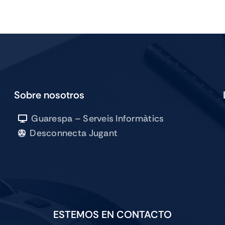
PRO
M5
13
WIFI
256GB
SILVER
cantidad
Sobre nosotros
Guarespa – Serveis Informàtics
Desconnecta Jugant
ESTEMOS EN CONTACTO