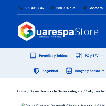
Skip
689 09 07 03
689 09 07 03
Contacto
to
content
Portátiles y Tablets
PC y TPV
Seguridad
Imagen y Sonido
Home
Bolsas Transporte
Sense categoria
Celly Funda P