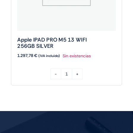
Apple IPAD PRO M5 13 WIFI
256GB SILVER
1.297,78
€
Sin existencias
(IVA incluido)
Apple
IPAD
PRO
M5
13
WIFI
256GB