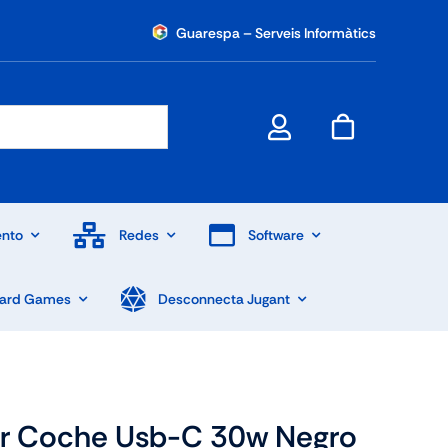
Guarespa – Serveis Informàtics
nto
Redes
Software
Card Games
Desconnecta Jugant
or Coche Usb-C 30w Negro