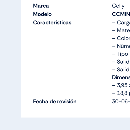
Marca
Celly
Modelo
CCMIN
Características
– Carg
– Mater
– Color
– Núme
– Tipo
– Sali
– Salid
Dimens
– 3,95 
– 18,8 
Fecha de revisión
30-06-