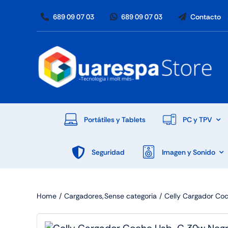
Skip
689 09 07 03
689 09 07 03
Contacto
to
content
Portátiles y Tablets
PC y TPV
Seguridad
Imagen y Sonido
Home
Cargadores
Sense categoria
Celly Cargador Co