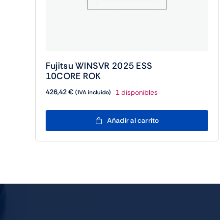
Fujitsu WINSVR 2025 ESS
10CORE ROK
426,42
€
1 disponibles
(IVA incluido)
Fujitsu
Añadir al carrito
WINSVR
2025
ESS
10CORE
ROK
cantidad