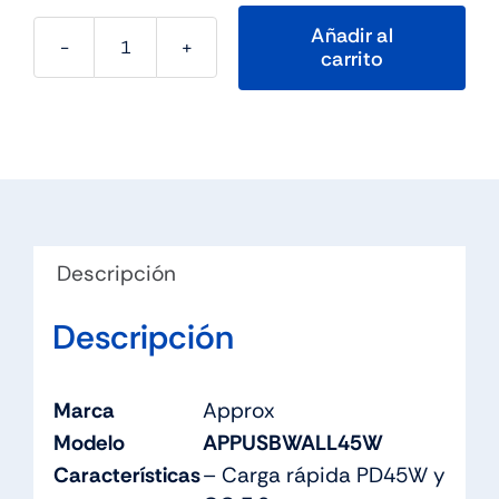
Añadir al
carrito
APPROX
CARGADOR
45W
QC
1
X
USB
Descripción
A+
1
Descripción
X
USB
C+CABLE
Marca
Approx
cantidad
Modelo
APPUSBWALL45W
Características
– Carga rápida PD45W y