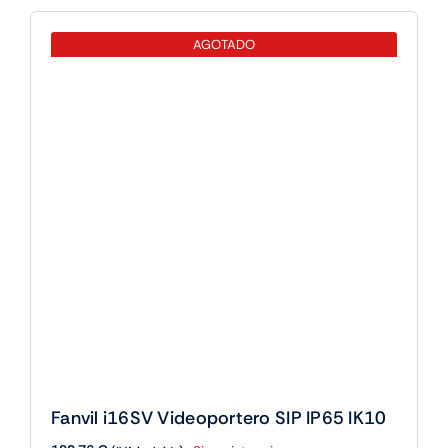
videoportero(i66,i67)
AGOTADO
cantidad
Fanvil i16SV Videoportero SIP IP65 IK10