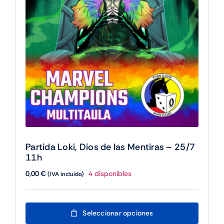
cantidad
Partida Loki, Dios de las Mentiras – 25/7
11h
0,00
€
4 disponibles
(IVA incluido)
Este
Seleccionar opciones
producto