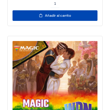
Partida
Multijugador
Añadir al carrito
Disney
Lorcana
-
25/7
17h
cantidad