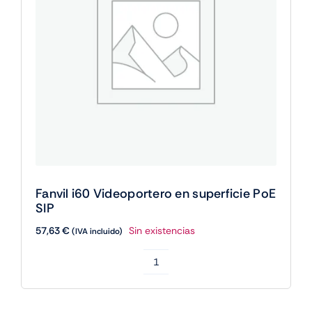
Fanvil i60 Videoportero en superficie PoE
SIP
57,63
€
Sin existencias
(IVA incluido)
Fanvil
i60
Videoportero