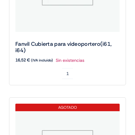
Fanvil Cubierta para videoportero(i61,
i64)
16,52
€
Sin existencias
(IVA incluido)
Fanvil
Cubierta
para
videoportero(i61,
AGOTADO
i64)
cantidad