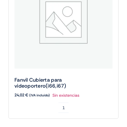
Fanvil Cubierta para
videoportero(i66,i67)
24,02
€
Sin existencias
(IVA incluido)
Fanvil
Cubierta
para