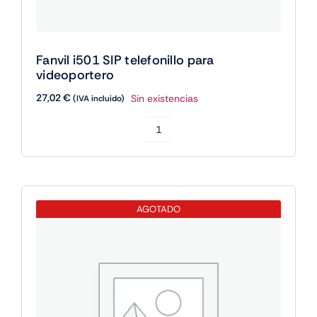
Fanvil i501 SIP telefonillo para
videoportero
27,02
€
Sin existencias
(IVA incluido)
Fanvil
i501
SIP
telefonillo
AGOTADO
para
videoportero
cantidad