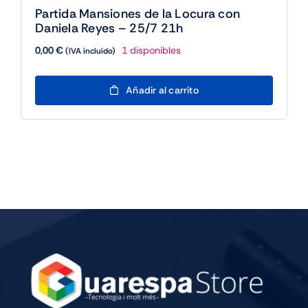
Partida Mansiones de la Locura con
Daniela Reyes – 25/7 21h
0,00
€
1 disponibles
(IVA incluido)
Partida
Añadir al carrito
Mansiones
de
la
Locura
con
Daniela
Reyes
-
25/7
21h
cantidad