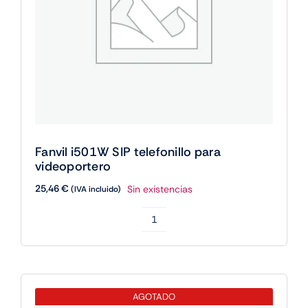
Fanvil i501W SIP telefonillo para
videoportero
25,46
€
Sin existencias
(IVA incluido)
Fanvil
i501W
SIP
telefonillo
AGOTADO
para