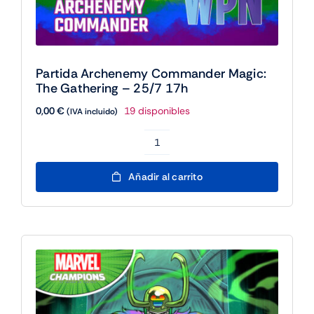
Partida Archenemy Commander Magic:
The Gathering – 25/7 17h
0,00
€
19 disponibles
(IVA incluido)
Partida
Archenemy
Añadir al carrito
Commander
Magic:
The
Gathering
-
25/7
17h