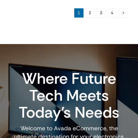
en
1
2
3
4
superficie
PoE
SIP
cantidad
Where Future
Tech Meets
Today’s Needs
Welcome to Avada eCommerce, the
ultimate destination for your electronics