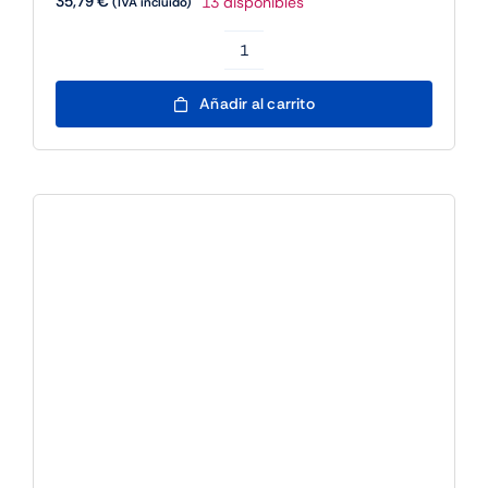
35,79
€
13 disponibles
(IVA incluido)
Approx!
APPIP400HDPRO
Añadir al carrito
Camara
IP
Wireless
HD
2.0
cantidad