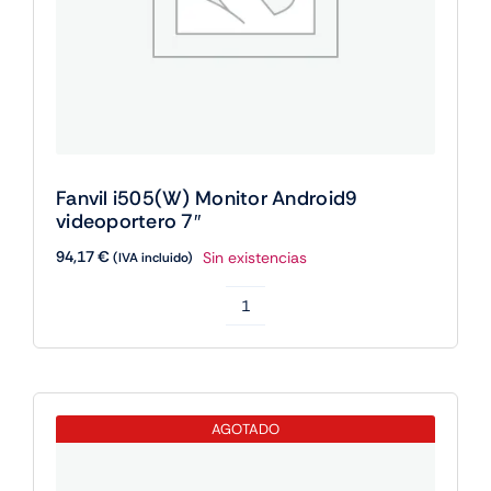
Fanvil i505(W) Monitor Android9
videoportero 7″
94,17
€
Sin existencias
(IVA incluido)
Fanvil
i505(W)
Monitor
Android9
AGOTADO
videoportero
7"