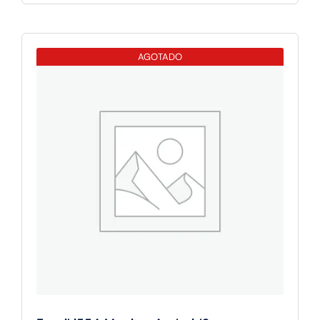
i507W
Monitor
Android9
AGOTADO
para
videoportero
7"
cantidad