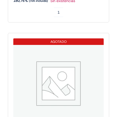
180,76
€
Sin existencias
(IVA incluido)
Fanvil
i16SV
Videoportero
SIP
AGOTADO
IP65
IK10
cantidad