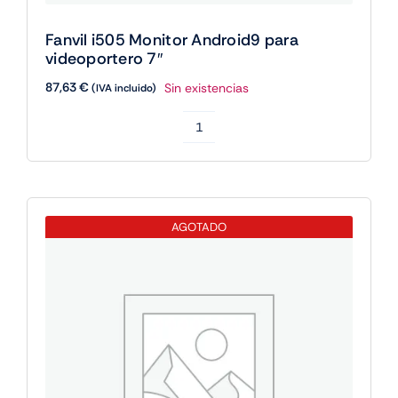
Fanvil i505 Monitor Android9 para
videoportero 7″
87,63
€
Sin existencias
(IVA incluido)
Fanvil
i505
Monitor
Android9
AGOTADO
para
videoportero
7"
cantidad