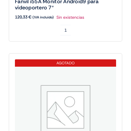
Fanvil i55A Monitor Android9 para
videoportero 7″
120,33
€
Sin existencias
(IVA incluido)
Fanvil
i55A
Monitor
Android9
AGOTADO
para
videoportero
7"
cantidad