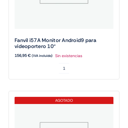
Fanvil i57A Monitor Android9 para
videoportero 10″
156,95
€
Sin existencias
(IVA incluido)
Fanvil
i57A
Monitor
Android9
AGOTADO
para
videoportero
10"
cantidad