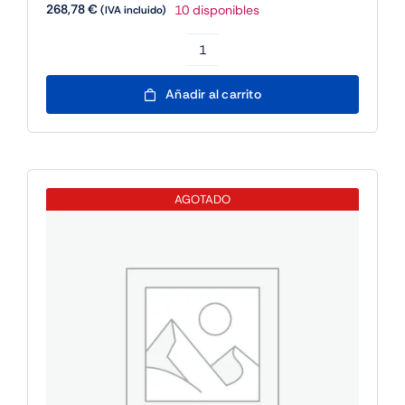
268,78
€
10 disponibles
(IVA incluido)
Fanvil
A12V
Añadir al carrito
Video
Intercom
10W
Speaker
AGOTADO
IP66&IK10
cantidad