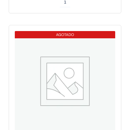
Fanvil
i504
Monitor
Linux
AGOTADO
para
videoportero
7"
cantidad