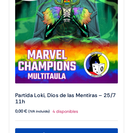
17h
cantidad
Partida Loki, Dios de las Mentiras – 25/7
11h
0,00
€
4 disponibles
(IVA incluido)
Este