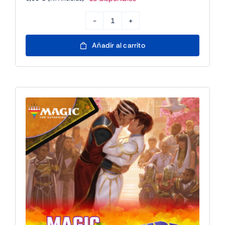
Partida
Multijugador
Añadir al carrito
Disney
Lorcana
-
25/7
17h
cantidad