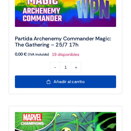
Partida Archenemy Commander Magic:
The Gathering – 25/7 17h
0,00
€
19 disponibles
(IVA incluido)
Partida
Archenemy
Añadir al carrito
Commander
Magic:
The
Gathering
-
25/7