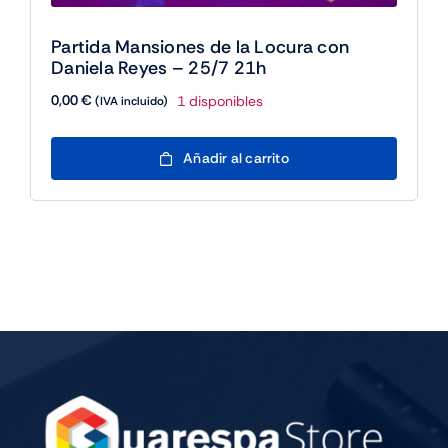
Partida Mansiones de la Locura con
Daniela Reyes – 25/7 21h
0,00
€
1 disponibles
(IVA incluido)
Partida
Añadir al carrito
Mansiones
de
la
Locura
con
Daniela
Reyes
-
25/7
21h
cantidad