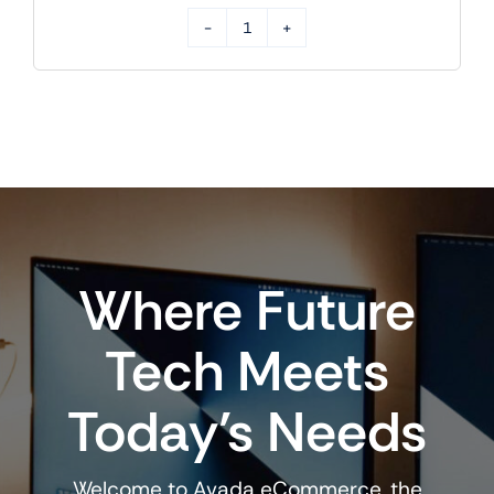
HP
ScanJet
Pro
2600
F1
cantidad
Where Future
Tech Meets
Today’s Needs
Welcome to Avada eCommerce, the