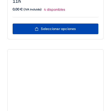
11h
0,00
€
4 disponibles
(IVA incluido)
Este
Seleccionar opciones
producto
tiene
múltiples
variantes.
Las
opciones
se
pueden
elegir
en
la
página