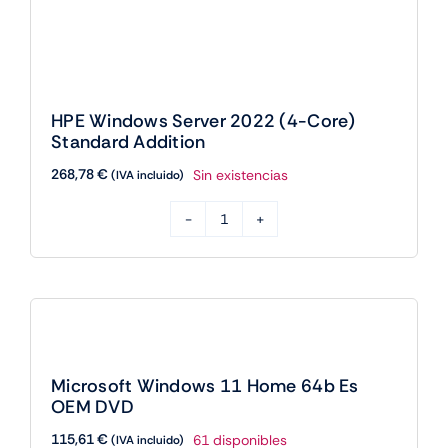
HPE Windows Server 2022 (4-Core)
Standard Addition
268,78
€
Sin existencias
(IVA incluido)
HPE
Windows
Server
2022
(4-
Core)
Microsoft Windows 11 Home 64b Es
Standard
OEM DVD
Addition
115,61
€
61 disponibles
(IVA incluido)
cantidad