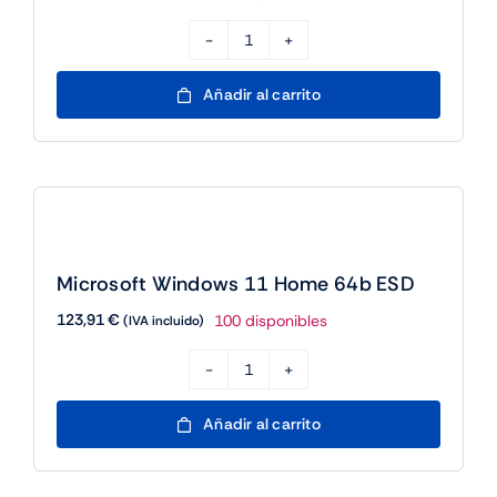
Microsoft
Windows
Añadir al carrito
11
Home
64b
Es
OEM
DVD
Microsoft Windows 11 Home 64b ESD
cantidad
123,91
€
100 disponibles
(IVA incluido)
Microsoft
Windows
Añadir al carrito
11
Home