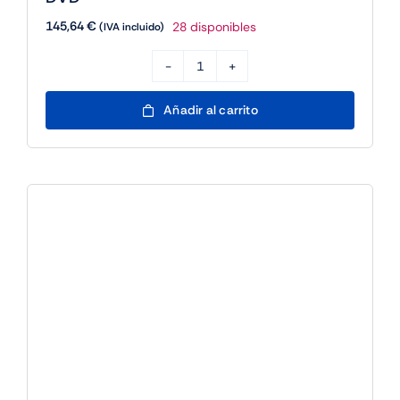
145,64
€
28 disponibles
(IVA incluido)
Microsoft
Windows
Añadir al carrito
11
Pro
64b
Es
OEM
DVD
cantidad