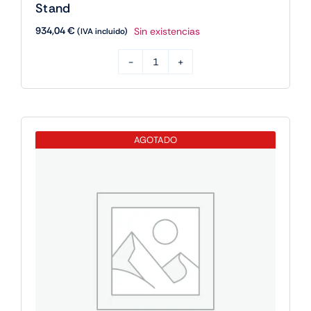
Stand
934,04
€
Sin existencias
(IVA incluido)
HPE
Microsoft
Windows
Server
AGOTADO
2022
Stand
cantidad