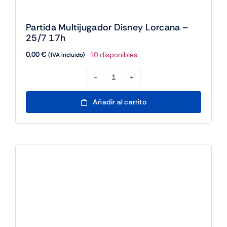
Partida Multijugador Disney Lorcana –
25/7 17h
0,00
€
10 disponibles
(IVA incluido)
Partida
Multijugador
Añadir al carrito
Disney
Lorcana
-
25/7
17h
cantidad