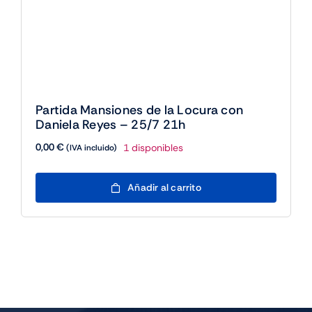
de
producto
Partida Mansiones de la Locura con
Daniela Reyes – 25/7 21h
0,00
€
1 disponibles
(IVA incluido)
Partida
Añadir al carrito
Mansiones
de
la
Locura
con
Daniela
Reyes