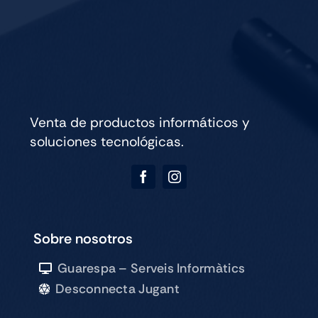
-
25/7
21h
cantidad
Venta de productos informáticos y
soluciones tecnológicas.
Sobre nosotros
Guarespa – Serveis Informàtics
Desconnecta Jugant