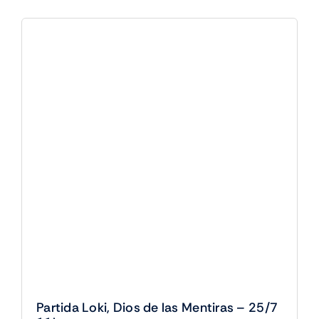
The
Gathering
-
25/7
17h
cantidad
Partida Loki, Dios de las Mentiras – 25/7