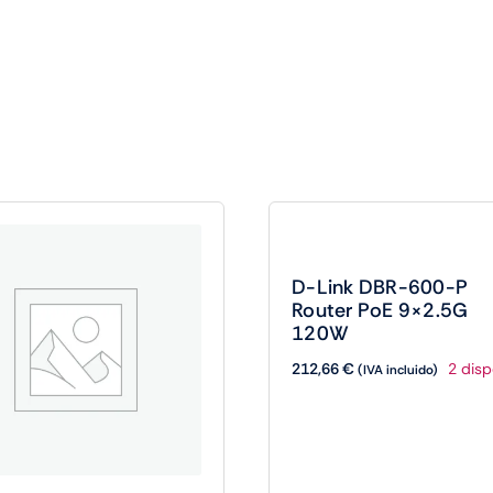
D-Link DBR-600-P
Router PoE 9×2.5G
120W
212,66
€
2 disp
(IVA incluido)