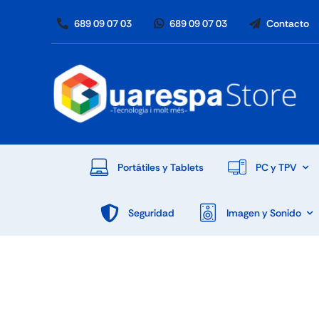
Skip
689 09 07 03
689 09 07 03
Contacto
to
content
Portátiles y Tablets
PC y TPV
Seguridad
Imagen y Sonido