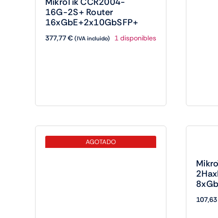
MikroTik CCR2004-
16G-2S+ Router
16xGbE+2x10GbSFP+
377,77
€
1 disponibles
(IVA incluido)
AGOTADO
Mikr
2Hax
8xGb
107,6