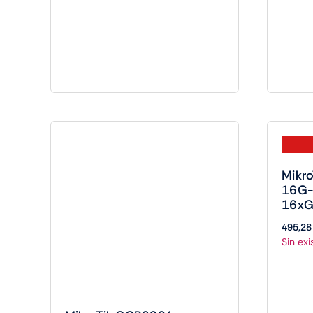
Mikr
16G-
16xG
495,2
Sin exi