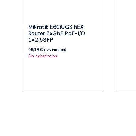
Mikrotik E60iUGS hEX
Router 5xGbE PoE-I/O
1×2.5SFP
59,19
€
(IVA incluido)
Sin existencias