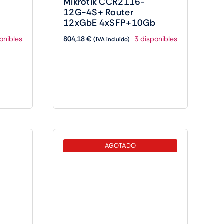
Mikrotik CCR2116-
12G-4S+ Router
12xGbE 4xSFP+10Gb
804,18
€
onibles
3 disponibles
(IVA incluido)
AGOTADO
onibles