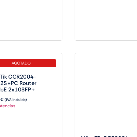
AGOTADO
oTik CCR2004-
2S+PC Router
bE 2x10SFP+
8
€
(IVA incluido)
stencias