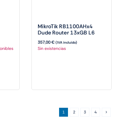
MikroTik RB1100AHx4
Dude Router 13xGB L6
357,00
€
(IVA incluido)
Sin existencias
1
2
3
4