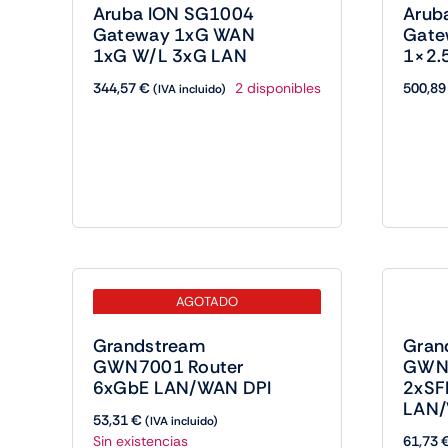
Aruba ION SG1004
Arub
Gateway 1xG WAN
Gate
1xG W/L 3xG LAN
1×2.
344,57
€
500,8
2 disponibles
(IVA incluido)
AGOTADO
Grandstream
Gran
GWN7001 Router
GWN7
6xGbE LAN/WAN DPI
2xSF
LAN/
53,31
€
(IVA incluido)
Sin existencias
61,73