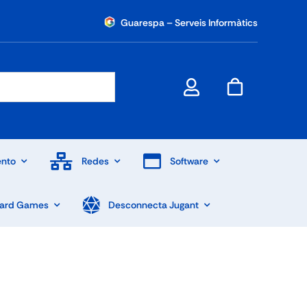
Guarespa – Serveis Informàtics
nto
Redes
Software
Card Games
Desconnecta Jugant