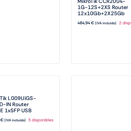
MikroTik CCR2004-
1G-12S+2XS Router
12x10Gb+2X25Gb
484,94
€
2 disp
(IVA incluido)
oTik L009UiGS-
MikroTik L009UiGS-
D-IN Router
RM Router 8xGbE
E 1xSFP USB
1xSFP 1xUSB
3
€
98,47
€
5 disponibles
38 disp
(IVA incluido)
(IVA incluido)