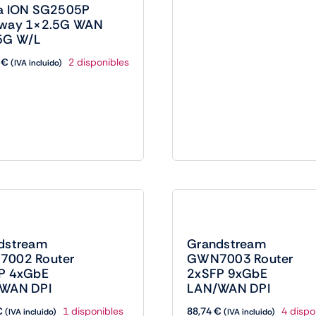
a ION SG2505P
way 1×2.5G WAN
5G W/L
9
€
2 disponibles
(IVA incluido)
dstream
Grandstream
002 Router
GWN7003 Router
P 4xGbE
2xSFP 9xGbE
WAN DPI
LAN/WAN DPI
€
88,74
€
1 disponibles
4 dispo
(IVA incluido)
(IVA incluido)