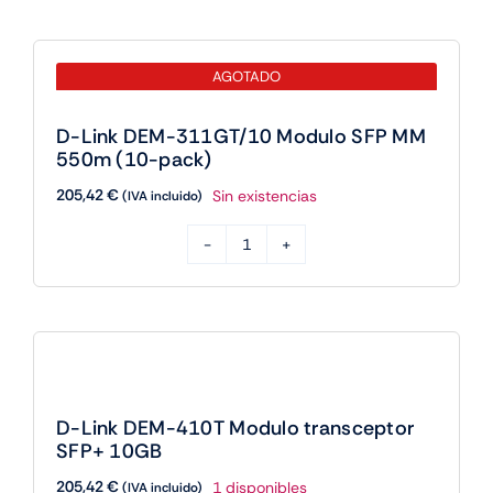
Modulo
SFP
AGOTADO
Multi
Modo
D-Link DEM-311GT/10 Modulo SFP MM
550m
550m (10-pack)
cantidad
205,42
€
Sin existencias
(IVA incluido)
D-
Link
DEM-
311GT/10
Modulo
SFP
D-Link DEM-410T Modulo transceptor
MM
SFP+ 10GB
550m
205,42
€
1 disponibles
(IVA incluido)