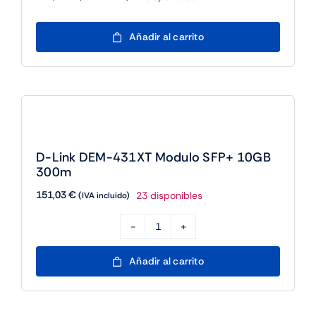
(10-
pack)
D-
Añadir al carrito
cantidad
Link
DEM-
410T
Modulo
transceptor
SFP+
D-Link DEM-431XT Modulo SFP+ 10GB
10GB
300m
cantidad
151,03
€
23 disponibles
(IVA incluido)
D-
Link
Añadir al carrito
DEM-
431XT
Modulo