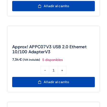
APPPCIE1000
Añadir al carrito
Tarjeta
Red
Gigabit
PCI-
E
LP
Approx! APPC07V3 USB 2.0 Ethernet
cantidad
10/100 AdapterV3
7,34
€
5 disponibles
(IVA incluido)
Approx!
APPC07V3
Añadir al carrito
USB
2.0
Ethernet
10/100