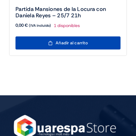
Partida Mansiones de la Locura con
Daniela Reyes – 25/7 21h
0,00
€
1 disponibles
(IVA incluido)
Partida
Añadir al carrito
Mansiones
de
la
Locura
con
Daniela
Reyes
-
25/7
21h
cantidad