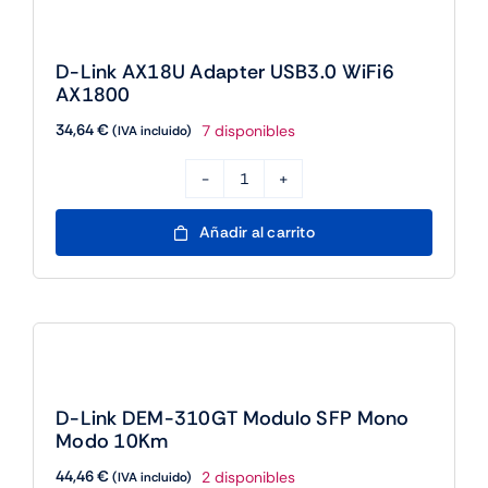
AdapterV3
cantidad
D-Link AX18U Adapter USB3.0 WiFi6
AX1800
34,64
€
7 disponibles
(IVA incluido)
D-
Link
Añadir al carrito
AX18U
Adapter
USB3.0
WiFi6
AX1800
cantidad
D-Link DEM-310GT Modulo SFP Mono
Modo 10Km
44,46
€
2 disponibles
(IVA incluido)