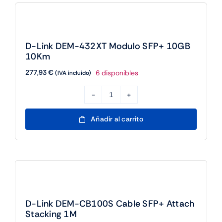
SFP+
10GB
300m
D-Link DEM-432XT Modulo SFP+ 10GB
cantidad
10Km
277,93
€
6 disponibles
(IVA incluido)
D-
Link
Añadir al carrito
DEM-
432XT
Modulo
SFP+
10GB
10Km
D-Link DEM-CB100S Cable SFP+ Attach
cantidad
Stacking 1M