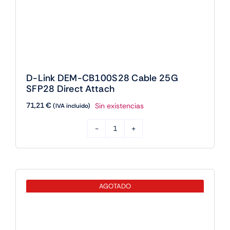
D-Link DEM-CB100S28 Cable 25G
SFP28 Direct Attach
71,21
€
Sin existencias
(IVA incluido)
D-
Link
DEM-
CB100S28
AGOTADO
Cable
25G
SFP28