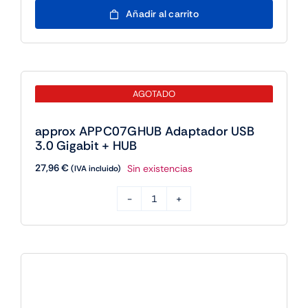
Adaptador
Añadir al carrito
USB
3.0
a
2.5
AGOTADO
Gigabit
Ethernet
approx APPC07GHUB Adaptador USB
cantidad
3.0 Gigabit + HUB
27,96
€
Sin existencias
(IVA incluido)
approx
APPC07GHUB
Adaptador
USB
3.0
Gigabit