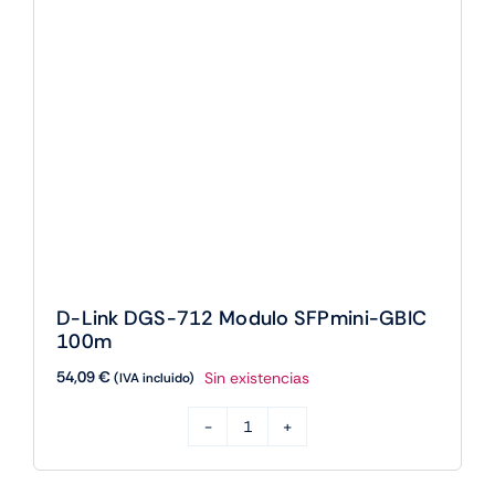
Direct
Attach
cantidad
D-Link DGS-712 Modulo SFPmini-GBIC
100m
54,09
€
Sin existencias
(IVA incluido)
D-
Link