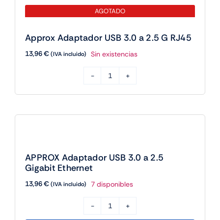
AGOTADO
Approx Adaptador USB 3.0 a 2.5 G RJ45
13,96
€
Sin existencias
(IVA incluido)
Approx
Adaptador
USB
3.0
a
2.5
APPROX Adaptador USB 3.0 a 2.5
G
Gigabit Ethernet
RJ45
13,96
€
7 disponibles
(IVA incluido)
cantidad
APPROX