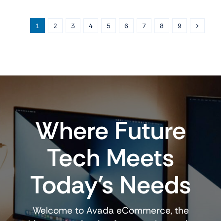
DGS-
712
1
2
3
4
5
6
7
8
9
Modulo
SFPmini-
GBIC
100m
cantidad
Where Future
Tech Meets
Today’s Needs
Welcome to Avada eCommerce, the