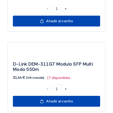
D-
Link
Añadir al carrito
DEM-
310GT
Modulo
SFP
Mono
Modo
D-Link DEM-311GT Modulo SFP Multi
10Km
Modo 550m
cantidad
31,44
€
17 disponibles
(IVA incluido)
D-
Link
Añadir al carrito
DEM-
311GT