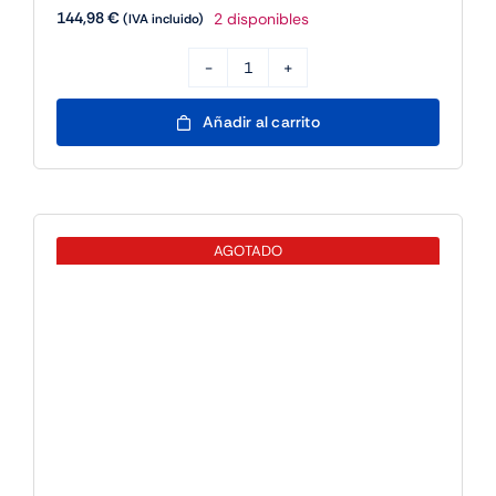
144,98
€
2 disponibles
(IVA incluido)
D-
Link
Añadir al carrito
DEM-
CB100S
Cable
SFP+
AGOTADO
Attach
Stacking
1M
cantidad