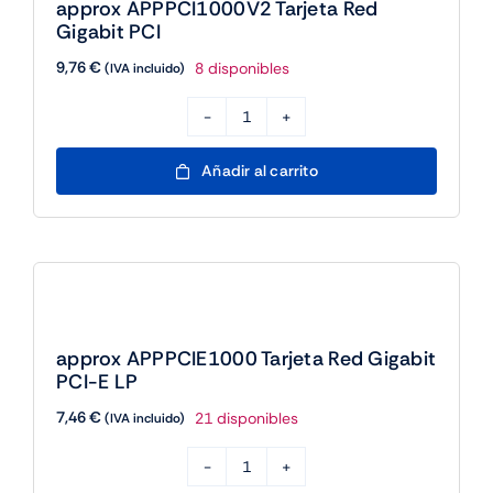
approx APPPCI1000V2 Tarjeta Red
+
Gigabit PCI
HUB
9,76
€
8 disponibles
(IVA incluido)
cantidad
approx
APPPCI1000V2
Añadir al carrito
Tarjeta
Red
Gigabit
PCI
cantidad
approx APPPCIE1000 Tarjeta Red Gigabit
PCI-E LP
7,46
€
21 disponibles
(IVA incluido)
approx