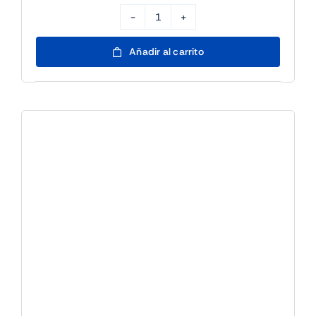
Partida
Multijugador
Añadir al carrito
Disney
Lorcana
-
25/7
17h
cantidad