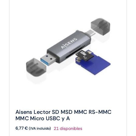
MMC
RS-
MMC
MMC
MUSBC
cantidad
Aisens Lector SD MSD MMC RS-MMC
MMC Micro USBC y A
6,77
€
21 disponibles
(IVA incluido)