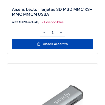
Aisens Lector Tarjetas SD MSD MMC RS-
MMC MMCM USBA
3,66
€
21 disponibles
(IVA incluido)
Aisens
Lector
Añadir al carrito
Tarjetas
SD
MSD
MMC
RS-
MMC
MMCM
USBA
cantidad