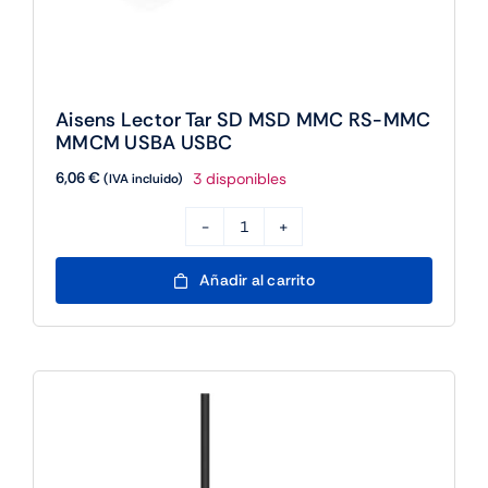
Aisens Lector Tar SD MSD MMC RS-MMC
MMCM USBA USBC
6,06
€
3 disponibles
(IVA incluido)
Aisens
Lector
Añadir al carrito
Tar
SD
MSD
MMC
RS-
MMC
MMCM