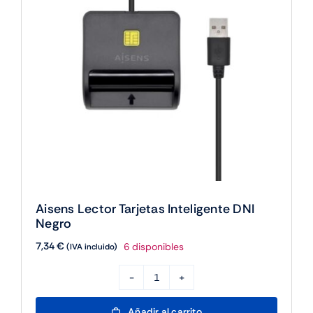
USBA
USBC
cantidad
Aisens Lector Tarjetas Inteligente DNI
Negro
7,34
€
6 disponibles
(IVA incluido)
Aisens
Lector
Añadir al carrito