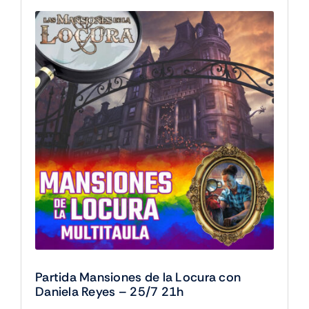
variantes.
Las
opciones
se
pueden
elegir
en
la
página
de
producto
Partida Mansiones de la Locura con
Daniela Reyes – 25/7 21h