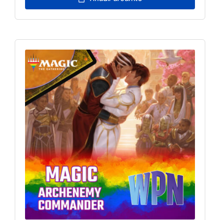
Disney
Lorcana
-
25/7
17h
cantidad