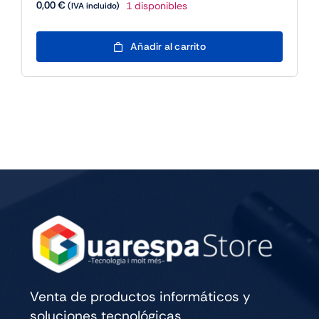
0,00
€
1 disponibles
(IVA incluido)
Partida
Añadir al carrito
Mansiones
de
la
Locura
con
Daniela
Reyes
-
25/7
21h
cantidad
Venta de productos informáticos y
soluciones tecnológicas.