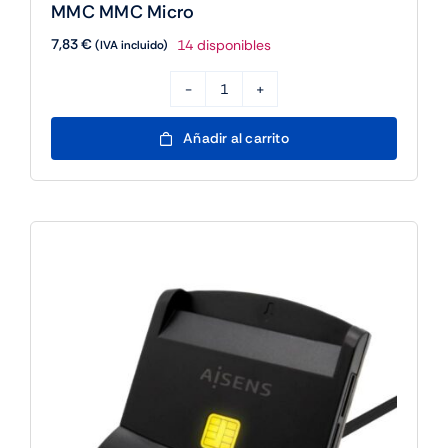
MMC MMC Micro
7,83
€
14 disponibles
(IVA incluido)
Aisens
Lector
Añadir al carrito
DNI
SIM
SD
MSD
MMC
RS-
MMC
MMC
Micro
cantidad