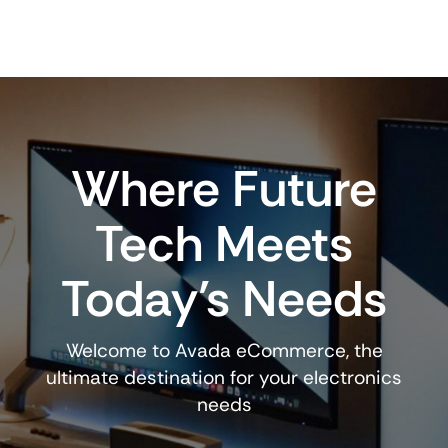
MMC
RS-
MMC
MMCM
USBC
cantidad
Where Future
Tech Meets
Today’s Needs
Welcome to Avada eCommerce, the
ultimate destination for your electronics
needs