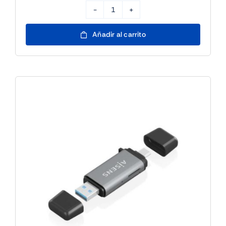
Aisens
Lector
Añadir al carrito
SD
MSD
MMC
RS-
MMC
MMC
Micro
USBC
y
A
cantidad