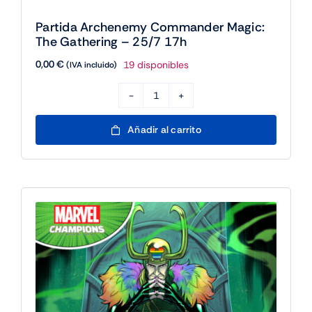
Partida Archenemy Commander Magic:
The Gathering – 25/7 17h
0,00
€
19 disponibles
(IVA incluido)
Partida
Archenemy
Añadir al carrito
Commander
Magic:
The
Gathering
-
25/7
17h
cantidad