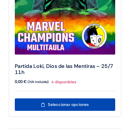
Partida Loki, Dios de las Mentiras – 25/7
11h
0,00
€
4 disponibles
(IVA incluido)
Este
Seleccionar opciones
producto
tiene
múltiples