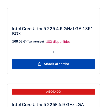
Intel Core Ultra 5 225 4.9 GHz LGA 1851
BOX
168,08
€
100 disponibles
(IVA incluido)
Intel
Core
Añadir al carrito
Ultra
5
225
4.9
AGOTADO
GHz
LGA
Intel Core Ultra 5 225F 4.9 GHz LGA
1851