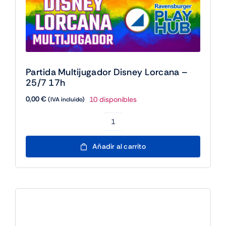
Partida Archenemy Commander Magic:
The Gathering – 25/7 17h
0,00
€
19 disponibles
(IVA incluido)
Partida
Archenemy
Añadir al carrito
Commander
Magic:
The
Gathering
-
25/7