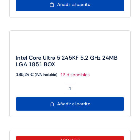
Core
Añadir al carrito
Ultra
5
245KF
5.2
AGOTADO
GHz
24MB
Intel Core Ultra 7 265 5.3 GHz LGA 1851
LGA
BOX
1851
350,62
€
Sin existencias
(IVA incluido)
BOX
cantidad
Intel
Core
Ultra
7
AGOTADO
265
5.3