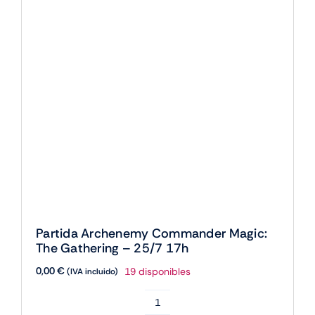
17h
cantidad
Partida Loki, Dios de las Mentiras – 25/7
11h
0,00
€
4 disponibles
(IVA incluido)
Este