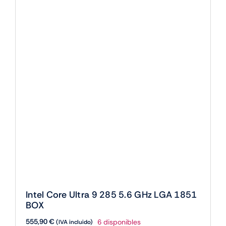
AGOTADO
GHz
LGA
1851
BOX
cantidad
Intel Core Ultra 9 285K 5.7 GHz 36MB
LGA 1851 BOX
531,94
€
Sin existencias
(IVA incluido)