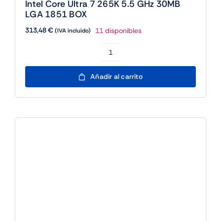
Intel Core Ultra 7 265KF 5.2 GHz 30MB
LGA
LGA 1851 BOX
1851
296,95
€
29 disponibles
(IVA incluido)
BOX
cantidad
Intel
Core
Añadir al carrito
Ultra
7
265KF
5.2
GHz
30MB
LGA
1851
BOX
cantidad