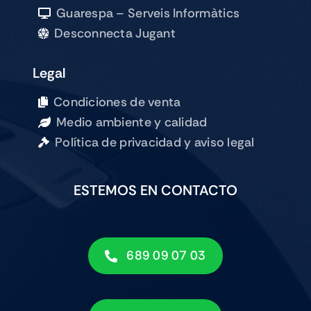
Copyright 2018 –
2026 |
by
uarespa