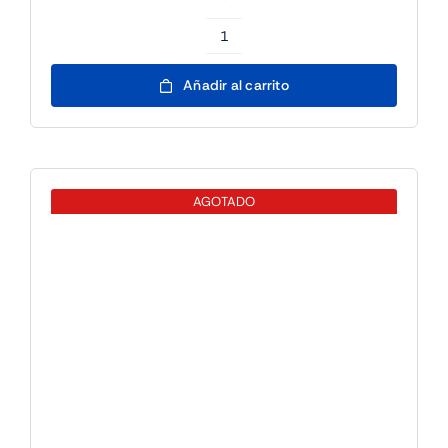
Intel
Core
Ultra
9
285K
5.7
GHz
36MB
LGA
Where Future
1851
BOX
Tech Meets
cantidad
Today’s Needs