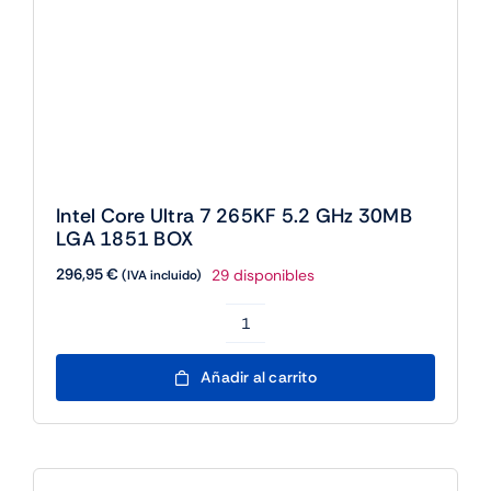
Intel Core Ultra 9 285 5.6 GHz LGA 1851
BOX
555,90
€
6 disponibles
(IVA incluido)
Intel
Core
Añadir al carrito
Ultra
9
285
5.6