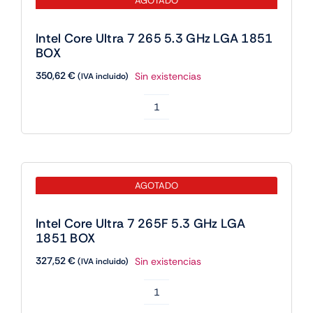
Intel Core Ultra 7 265F 5.3 GHz LGA
GHz
1851 BOX
LGA
327,52
€
Sin existencias
(IVA incluido)
1851
BOX
Intel
cantidad
Core
Ultra
7
265F
5.3
GHz
LGA
1851
BOX
cantidad