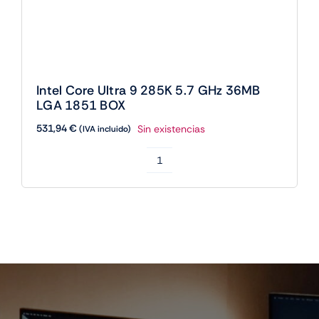
Welcome to Avada eCommerce, the
ultimate destination for your electronics
needs
Show Me All Products
View All Deals
View All Products
New Products Arrival