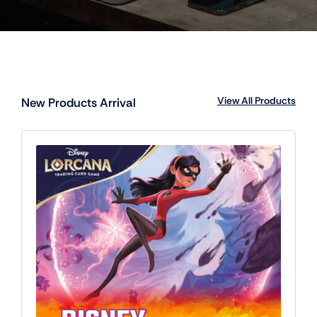
0,00
€
10 disponibles
(IVA incluido)
Partida
Multijugador
Añadir al carrito
Disney
Lorcana
-
25/7
17h
cantidad