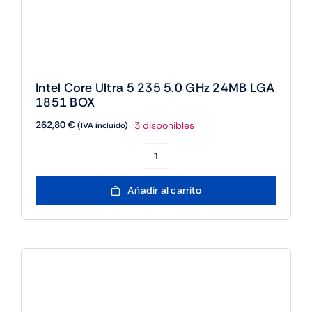
235
5.0
GHz
24MB
LGA
1851
BOX
cantidad
Intel Core Ultra 5 245K 5.2 GHz 24MB