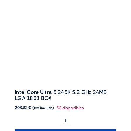
LGA 1851 BOX
208,32
€
36 disponibles
(IVA incluido)
Intel
Core
Añadir al carrito
Ultra
5
245K
5.2
GHz
24MB
Intel Core Ultra 5 245KF 5.2 GHz 24MB
LGA
LGA 1851 BOX
1851
185,24
€
13 disponibles
(IVA incluido)
BOX
cantidad
Intel