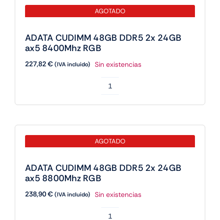
AGOTADO
ADATA CUDIMM 48GB DDR5 2x 24GB
ax5 8400Mhz RGB
227,82
€
Sin existencias
(IVA incluido)
ADATA
CUDIMM
48GB
DDR5
AGOTADO
2x
24GB
ADATA CUDIMM 48GB DDR5 2x 24GB
ax5
ax5 8800Mhz RGB
8400Mhz
238,90
€
Sin existencias
(IVA incluido)
RGB
cantidad