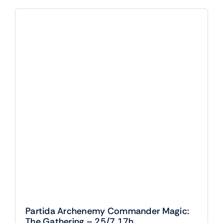
Partida Archenemy Commander Magic:
The Gathering – 25/7 17h
0,00
€
19 disponibles
(IVA incluido)
Partida
Archenemy
Añadir al carrito
Commander
Magic:
The
Gathering
-
25/7
17h