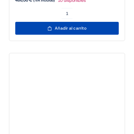
ADATA XPG Lancer Blade DDR5
6000MHz 2x16GB ARGB
492,48
€
10 disponibles
(IVA incluido)
ADATA
XPG
Añadir al carrito
Lancer