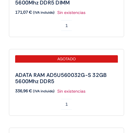
5600Mhz DDR5 DIMM
cantidad
171,07
€
Sin existencias
(IVA incluido)
ADATA
RAM
AD5U560016G-
S
AGOTADO
16GB
5600Mhz
ADATA RAM AD5U560032G-S 32GB
DDR5
5600Mhz DDR5
DIMM
336,96
€
Sin existencias
(IVA incluido)
cantidad
ADATA
RAM
AD5U560032G-
S