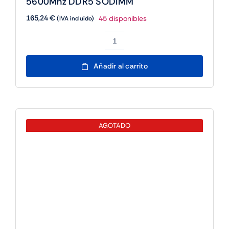
5600Mhz DDR5 SODIMM
165,24
€
45 disponibles
(IVA incluido)
ADATA
RAM
Añadir al carrito
AD5S560016G-
S
16GB
5600Mhz
AGOTADO
DDR5
SODIMM
cantidad