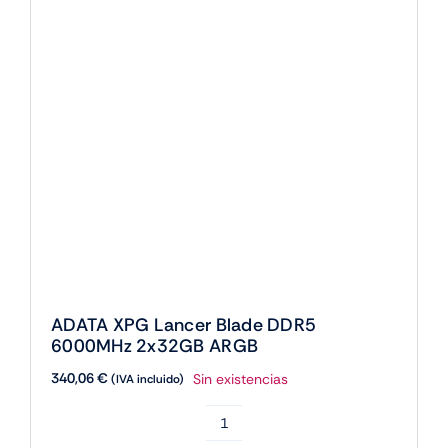
ADATA XPG Lancer Blade DDR5
6000MHz 2x32GB ARGB
340,06
€
Sin existencias
(IVA incluido)
ADATA
XPG
Lancer
Blade
AGOTADO
DDR5
6000MHz
2x32GB
ARGB
cantidad