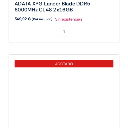
cantidad
ADATA XPG Lancer DDR5 6000MHz
2x16G CL36 WHITE
158,47
€
Sin existencias
(IVA incluido)
ADATA
XPG
Lancer