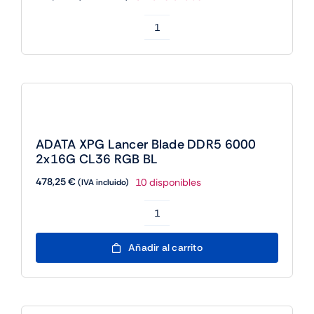
ADATA
RAM
AD5U560064G-
S
64GB
5600Mhz
ADATA XPG Lancer Blade DDR5 6000
DIMM
2x16G CL36 RGB BL
DDR5
478,25
€
10 disponibles
(IVA incluido)
cantidad
ADATA
XPG
Añadir al carrito
Lancer
Blade
DDR5