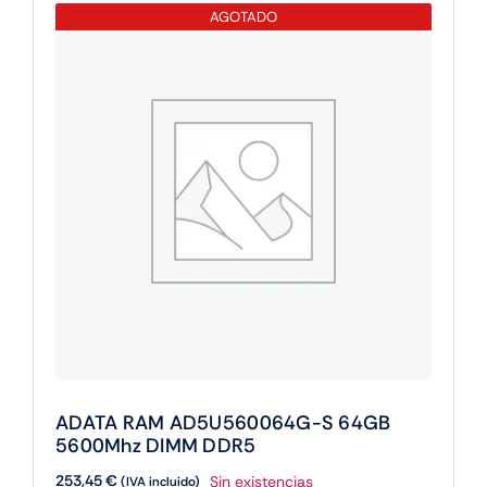
AGOTADO
32GB
5600Mhz
DDR5
cantidad
ADATA RAM AD5U560064G-S 64GB
5600Mhz DIMM DDR5
253,45
€
Sin existencias
(IVA incluido)