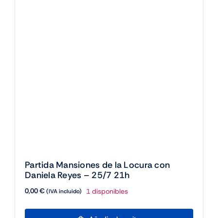
Partida Mansiones de la Locura con
Daniela Reyes – 25/7 21h
0,00
€
1 disponibles
(IVA incluido)
Partida
Añadir al carrito
Mansiones
de
la
Locura
con
Daniela
Reyes
-
25/7
21h
cantidad