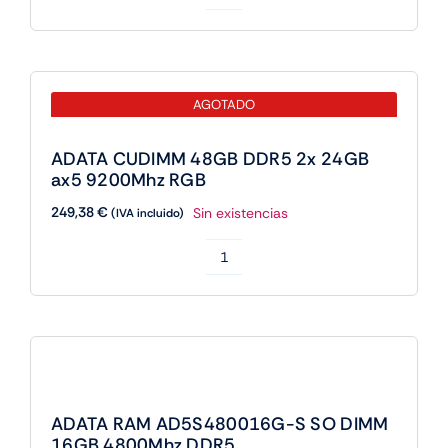
ADATA
CUDIMM
48GB
DDR5
AGOTADO
2x
24GB
ADATA CUDIMM 48GB DDR5 2x 24GB
ax5
ax5 9200Mhz RGB
8800Mhz
249,38
€
Sin existencias
(IVA incluido)
RGB
cantidad
ADATA
CUDIMM
48GB
DDR5
2x
24GB
ADATA RAM AD5S480016G-S SO DIMM
ax5
16GB 4800Mhz DDR5