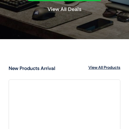
Partida Multijugador Disney Lorcana –
25/7 17h
0,00
€
10 disponibles
(IVA incluido)