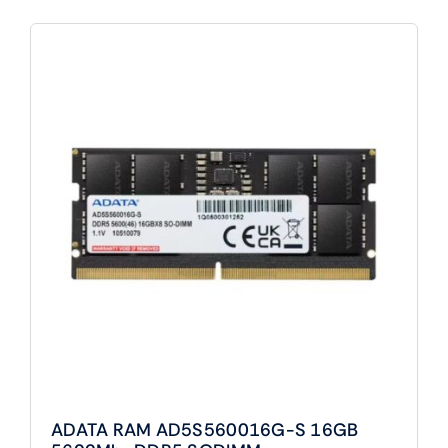
AD5S48008G-
S
SO
DIMM
8GB
4800Mhz
DDR5
cantidad
ADATA RAM AD5S560016G-S 16GB