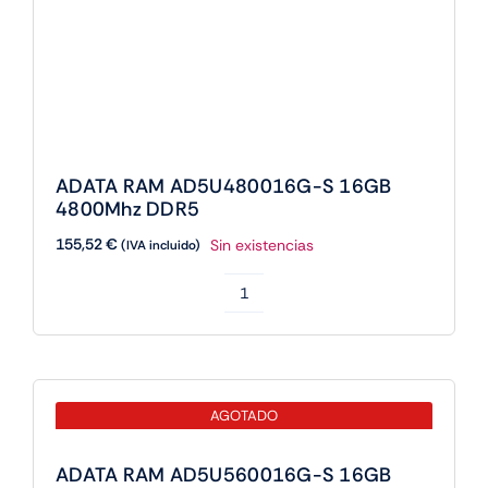
ADATA RAM AD5U480016G-S 16GB
4800Mhz DDR5
155,52
€
Sin existencias
(IVA incluido)
ADATA
RAM
AD5U480016G-
S
AGOTADO
16GB
4800Mhz
ADATA RAM AD5U560016G-S 16GB
DDR5