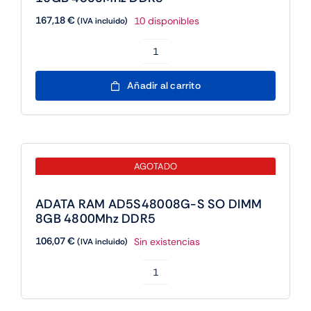
9200Mhz
167,18
€
10 disponibles
(IVA incluido)
RGB
cantidad
ADATA
RAM
Añadir al carrito
AD5S480016G-
S
SO
DIMM
AGOTADO
16GB
4800Mhz
ADATA RAM AD5S48008G-S SO DIMM
DDR5
8GB 4800Mhz DDR5
cantidad
106,07
€
Sin existencias
(IVA incluido)
ADATA
RAM