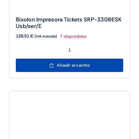
Bixolon Impresora Tickets SRP-330IIIESK
Usb/ser/E
139,51
€
7 disponibles
(IVA incluido)
Bixolon
Impresora
Añadir al carrito
Tickets
SRP-
330IIIESK
Usb/ser/E
cantidad