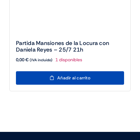
producto
Partida Mansiones de la Locura con
Daniela Reyes – 25/7 21h
0,00
€
1 disponibles
(IVA incluido)
Partida
Añadir al carrito
Mansiones
de
la
Locura
con
Daniela
Reyes
-