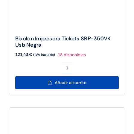
Bixolon Impresora Tickets SRP-350VK
Usb Negra
121,43
€
18 disponibles
(IVA incluido)
Bixolon
Impresora
Añadir al carrito
Tickets
SRP-
350VK
Usb
Negra
cantidad