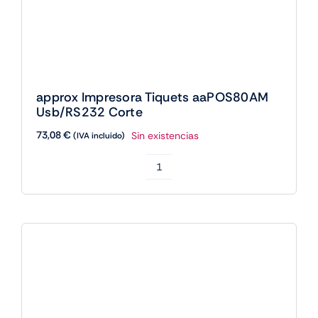
approx Impresora Tiquets aaPOS80AM
Usb/RS232 Corte
73,08
€
Sin existencias
(IVA incluido)
approx
Impresora
Tiquets
aaPOS80AM
Usb/RS232
Corte
cantidad