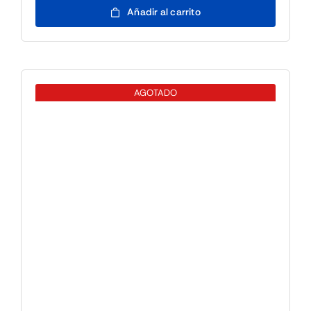
Impresora
Añadir al carrito
Tickets
SRP-
350VSK
Usb/Serie
AGOTADO
cantidad