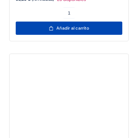
approx
Impresora
Añadir al carrito
Tiquets
appPOS80MUSE
Usb/Ethernet
cantidad