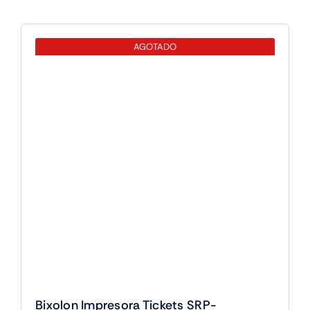
330IIISK
Usb/serie
AGOTADO
cantidad
Bixolon Impresora Tickets SRP-