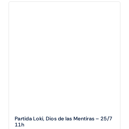
Gathering
-
25/7
17h
cantidad
Partida Loki, Dios de las Mentiras – 25/7
11h