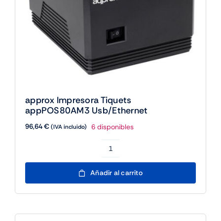
approx Impresora Tiquets
appPOS80AM3 Usb/Ethernet
96,64
€
6 disponibles
(IVA incluido)
approx
Impresora
Añadir al carrito
Tiquets
appPOS80AM3
Usb/Ethernet
cantidad