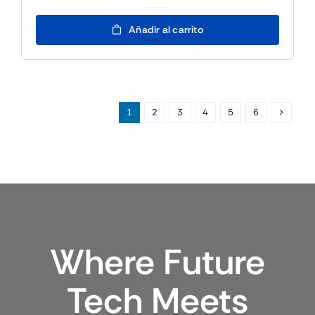
Brother
Impresora
Añadir al carrito
Etiquetas
QL-
1100C
cantidad
1
2
3
4
5
6
Where Future
Tech Meets