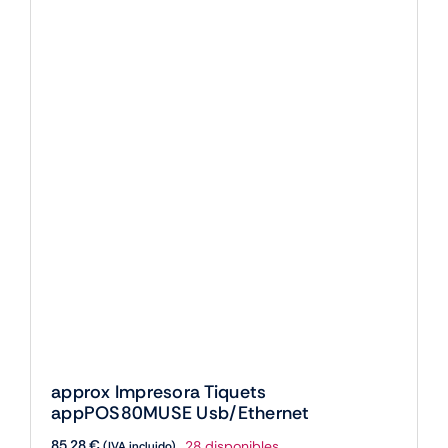
approx Impresora Tiquets
appPOS80MUSE Usb/Ethernet
85,28
€
28 disponibles
(IVA incluido)