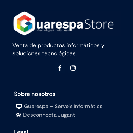
25/7
21h
cantidad
Venta de productos informáticos y
soluciones tecnológicas.
Sobre nosotros
Guarespa – Serveis Informàtics
Desconnecta Jugant
Legal