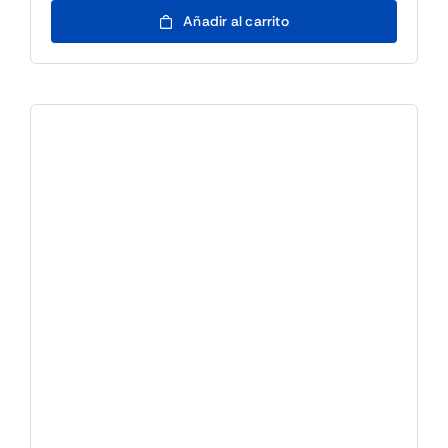
Impresora
Añadir al carrito
Tiquets
appPOS80PORTABLE
Wifi
cantidad