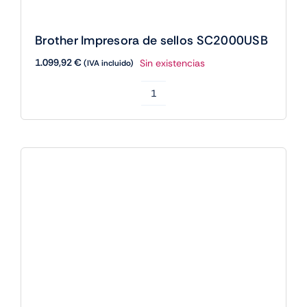
Brother Impresora de sellos SC2000USB
1.099,92
€
Sin existencias
(IVA incluido)
Brother
Impresora
de
sellos
SC2000USB
cantidad