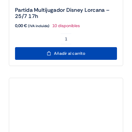
Partida Multijugador Disney Lorcana –
25/7 17h
0,00
€
10 disponibles
(IVA incluido)
Partida
Multijugador
Añadir al carrito
Disney
Lorcana
-
25/7
17h
cantidad