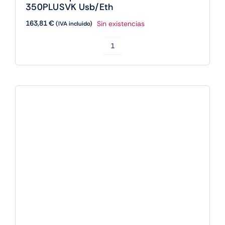
350PLUSVK Usb/Eth
163,81
€
Sin existencias
(IVA incluido)
Bixolon
Impresora
Tickets
SRP-
350PLUSVK
Usb/Eth
cantidad