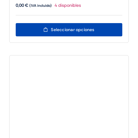
0,00
€
4 disponibles
(IVA incluido)
Este
Seleccionar opciones
producto
tiene
múltiples
variantes.
Las
opciones
se
pueden
elegir
en
la
página
de