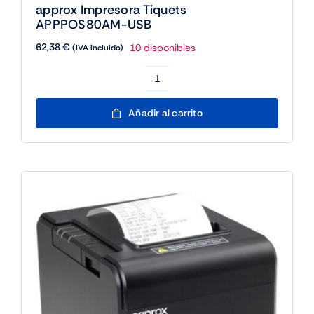
approx Impresora Tiquets
APPPOS80AM-USB
62,38
€
10 disponibles
(IVA incluido)
approx
Impresora
Añadir al carrito
Tiquets
APPPOS80AM-
USB
cantidad