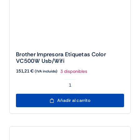
Brother Impresora Etiquetas Color
VC500W Usb/Wifi
151,21
€
3 disponibles
(IVA incluido)
Brother
Impresora
Añadir al carrito
Etiquetas
Color
VC500W
Usb/Wifi
cantidad