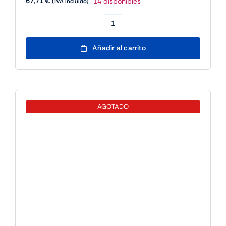
67,71
€
14 disponibles
(IVA incluido)
approx
Impresora
Añadir al carrito
Tiquets
aaPOS80AM
Usb/
Lan
AGOTADO
cantidad