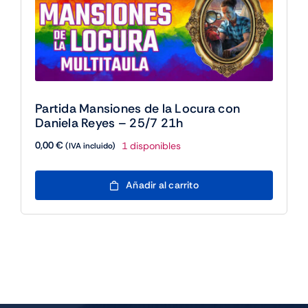
de
producto
Partida Mansiones de la Locura con
Daniela Reyes – 25/7 21h
0,00
€
1 disponibles
(IVA incluido)
Partida
Añadir al carrito
Mansiones
de
la
Locura
con
Daniela
Reyes