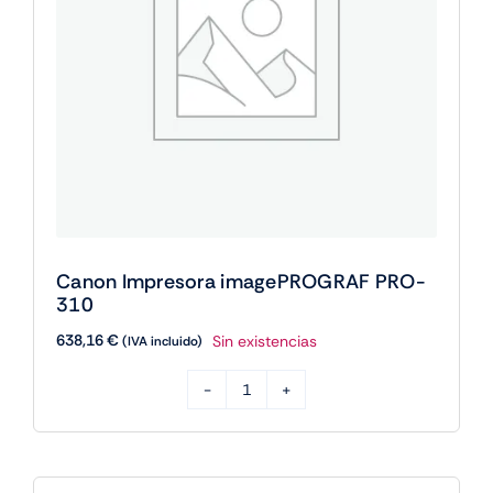
Canon Impresora imagePROGRAF PRO-
310
638,16
€
Sin existencias
(IVA incluido)
Canon
Impresora
imagePROGRAF
PRO-