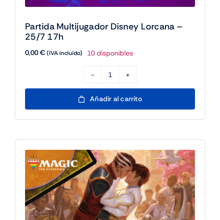
Partida Multijugador Disney Lorcana –
25/7 17h
0,00
€
10 disponibles
(IVA incluido)
Partida
Multijugador
Añadir al carrito
Disney
Lorcana
-
25/7
17h
cantidad