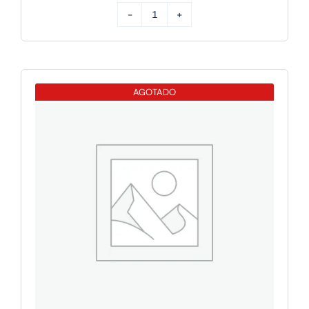
HP
Impresora
DesignJet
T230
AGOTADO
cantidad