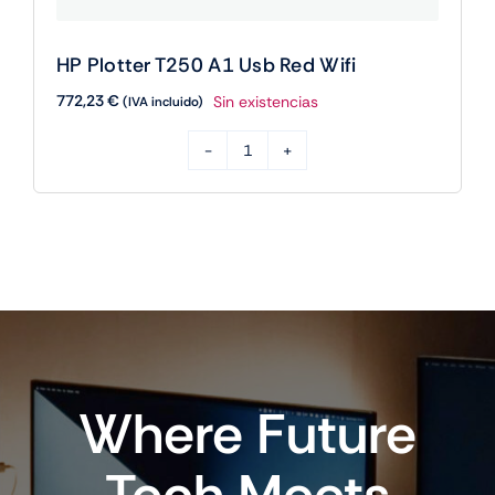
HP Plotter T250 A1 Usb Red Wifi
772,23
€
Sin existencias
(IVA incluido)
HP
Plotter
T250
A1
Usb
Red
Wifi
cantidad
Where Future