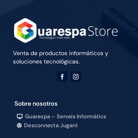
-
25/7
21h
cantidad
Venta de productos informáticos y
soluciones tecnológicas.
Sobre nosotros
Guarespa – Serveis Informàtics
Desconnecta Jugant