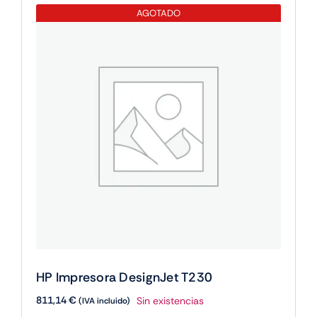
AGOTADO
310
cantidad
HP Impresora DesignJet T230
811,14
€
Sin existencias
(IVA incluido)