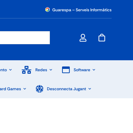
Guarespa – Serveis Informàtics
nto
Redes
Software
Card Games
Desconnecta Jugant