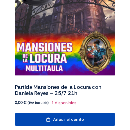
pueden
elegir
en
la
página
de
producto
Partida Mansiones de la Locura con
Daniela Reyes – 25/7 21h
0,00
€
1 disponibles
(IVA incluido)
Partida
Añadir al carrito
Mansiones
de