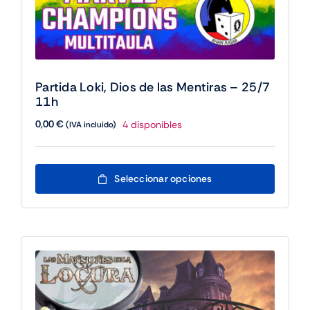
Partida Loki, Dios de las Mentiras – 25/7
11h
0,00
€
4 disponibles
(IVA incluido)
Este
Seleccionar opciones
producto
tiene
múltiples
variantes.
Las
opciones
se