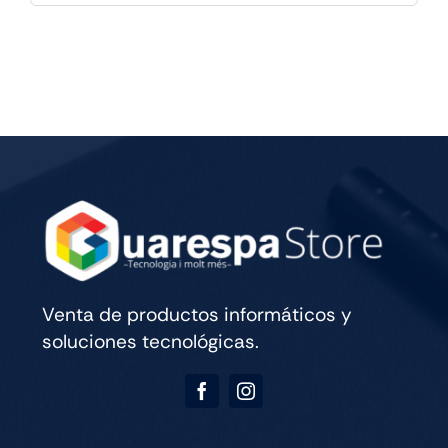
la
Locura
con
Daniela
Reyes
-
25/7
21h
cantidad
Venta de productos informáticos y
soluciones tecnológicas.