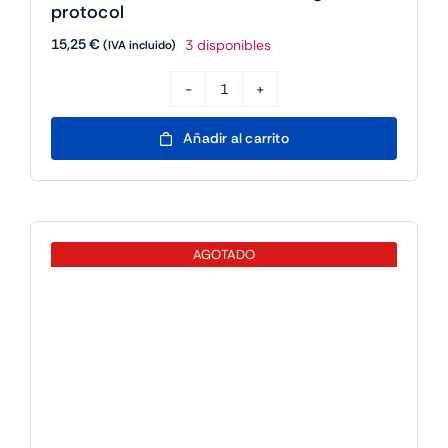
protocol
15,25
€
3 disponibles
(IVA incluido)
Fanvil
CL-
Añadir al carrito
01
medical
corridor
light
AGOTADO
485
protocol
cantidad