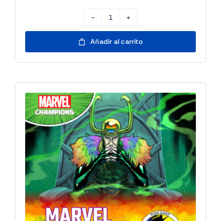
Partida
Archenemy
Añadir al carrito
Commander
Magic:
The
Gathering
-
25/7
17h
cantidad