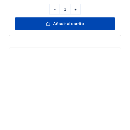
Partida Archenemy Commander Magic:
The Gathering – 25/7 17h
0,00
€
19 disponibles
(IVA incluido)
Partida
Archenemy
Añadir al carrito
Commander
Magic: