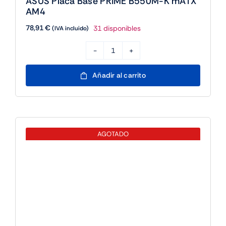
cantidad
Biostar Placa Base A520MHP mATX AM4
46,65
€
Sin existencias
(IVA incluido)
Biostar
Placa