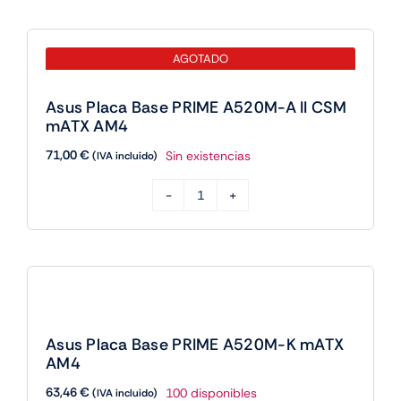
AGOTADO
Asus Placa Base PRIME A520M-A II CSM
mATX AM4
71,00
€
Sin existencias
(IVA incluido)
Asus
Placa
Base
PRIME
A520M-
A
Asus Placa Base PRIME A520M-K mATX
II
AM4
CSM
63,46
€
100 disponibles
(IVA incluido)
mATX