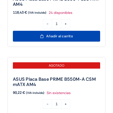
cantidad
mATX AM4
90,22
€
Sin existencias
(IVA incluido)
ASUS
Placa
Base
PRIME
B550M-
A
CSM
mATX
AM4
cantidad