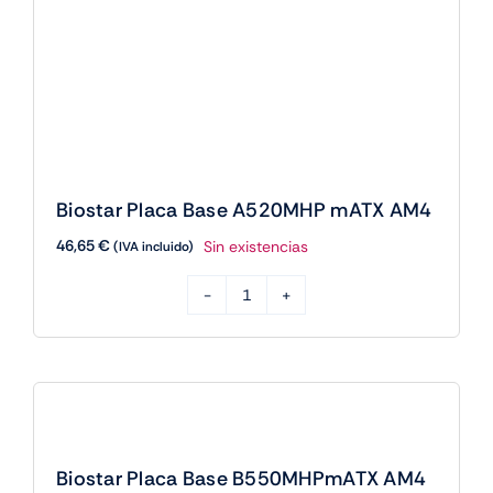
Base
A520MHP
mATX
AM4
Biostar Placa Base B550MHPmATX AM4
cantidad
56,55
€
3 disponibles
(IVA incluido)
Biostar
Placa
Añadir al carrito
Base
B550MHPmATX
AM4
cantidad
AGOTADO