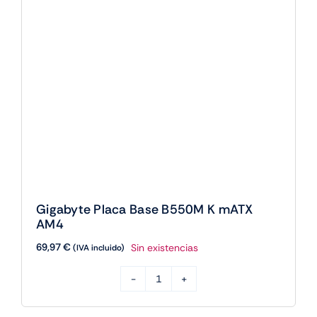
69,97
€
Sin existencias
(IVA incluido)
Gigabyte
Placa
Base
B550M
1
2
K
mATX
AM4
cantidad
Where Future