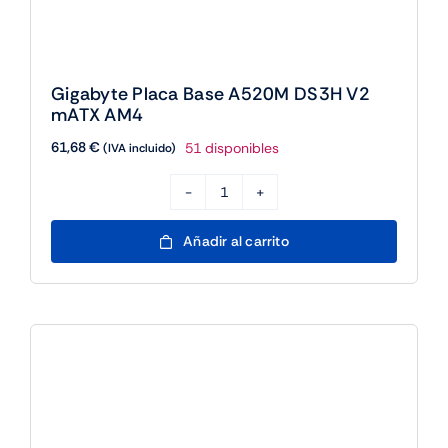
V2
mATX
AM4
cantidad
Gigabyte Placa Base A520M K V2 mATX
AM4