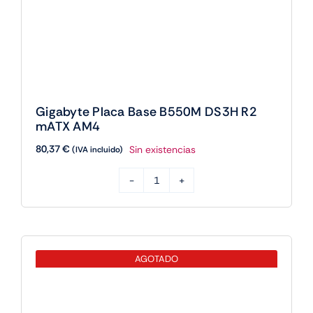
Base
B550M
AGOTADO
DS3H
R2
mATX
AM4
cantidad
Gigabyte Placa Base B550M K mATX
AM4