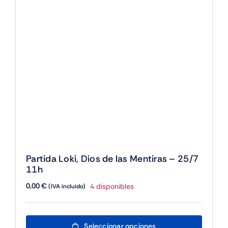
11h
0,00
€
4 disponibles
(IVA incluido)
Este
Seleccionar opciones
producto
tiene
múltiples
variantes.
Las
opciones
se
pueden
elegir
en
la
página