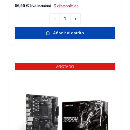
Biostar Placa Base B550MT mATX AM4
57,11
€
Sin existencias
(IVA incluido)
Biostar
Placa
Base