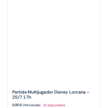
Partida Multijugador Disney Lorcana –
25/7 17h
0,00
€
10 disponibles
(IVA incluido)
Partida
Multijugador
Añadir al carrito
Disney
Lorcana
-
25/7
17h
cantidad