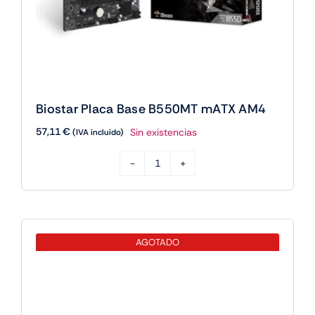
B550MT
AGOTADO
mATX
AM4
cantidad
Gigabyte Aorus Placa Base B550 ELITE
V2 ATX AM4