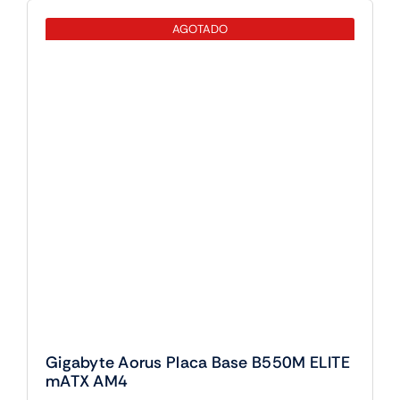
Gigabyte Aorus Placa Base B550M ELITE
mATX AM4
93,26
€
Sin existencias
(IVA incluido)
Gigabyte
Aorus
Placa
Base
B550M
ELITE
mATX
AM4
cantidad