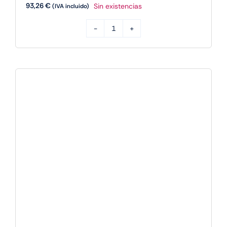
Gigabyte Placa Base A520M DS3H V2
mATX AM4
61,68
€
51 disponibles
(IVA incluido)
Gigabyte
Placa
Añadir al carrito
Base
A520M
DS3H