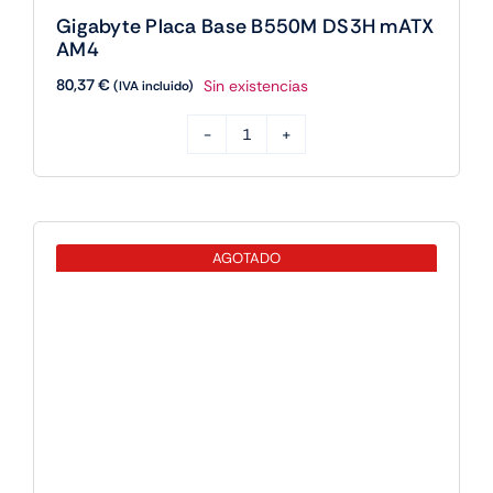
cantidad
Gigabyte Placa Base B550M DS3H R2
mATX AM4
80,37
€
Sin existencias
(IVA incluido)
Gigabyte
Placa