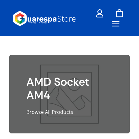
Skip
to
content
AMD Socket
AM4
Browse All Products